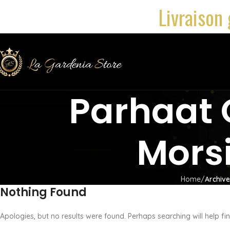
Livraison 
Parhaat 
Mors
Home
Archive
Nothing Found
Apologies, but no results were found. Perhaps searching will help fin