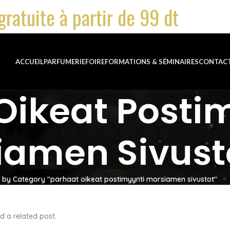
gratuite à partir de 99 dt
ACCUEIL
PARFUMERIE
FOIRE
FORMATIONS & SÉMINAIRES
CONTAC
Oikeat Posti
iamen Sivust
 by Category "parhaat oikeat postimyynti morsiamen sivustot"
d a related post.