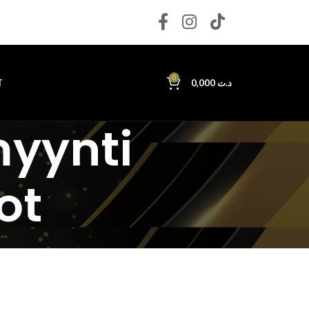
0
T
0,000
د.ت
myynti
ot