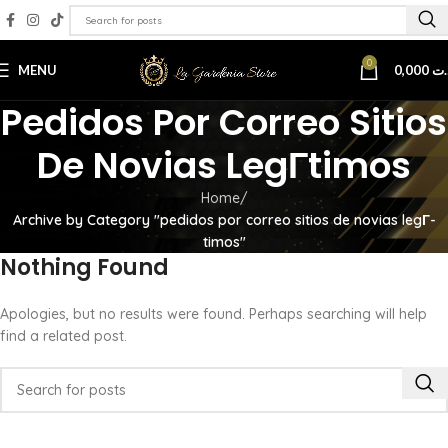
0
MENU
0,000
.ت
Pedidos Por Correo Sitios
De Novias LegГ­timos
Home
Archive by Category "pedidos por correo sitios de novias legГ­
timos"
Nothing Found
Apologies, but no results were found. Perhaps searching will help
find a related post.