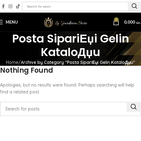
0
MENU
0,000
.ت
Posta SipariЕџi Gelin
KataloДџu
Home
Archive by Category "Posta SipariЕџi Gelin KataloДџu"
Nothing Found
Apologies, but no results were found. Perhaps searching will help
find a related post.