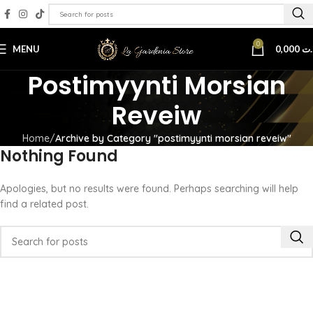
0
MENU
0,000
.ت
Postimyynti Morsian
Reveiw
Home
Archive by Category "postimyynti morsian reveiw"
Nothing Found
Apologies, but no results were found. Perhaps searching will help
find a related post.