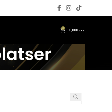
0
T
0,000
د.ت
latser