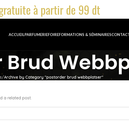
gratuite à partir de 99 dt
ACCUEIL
PARFUMERIE
FOIRE
FORMATIONS & SÉMINAIRES
CONTAC
r Brud Webbp
e
Archive by Category "postorder brud webbplatser"
d a related post.