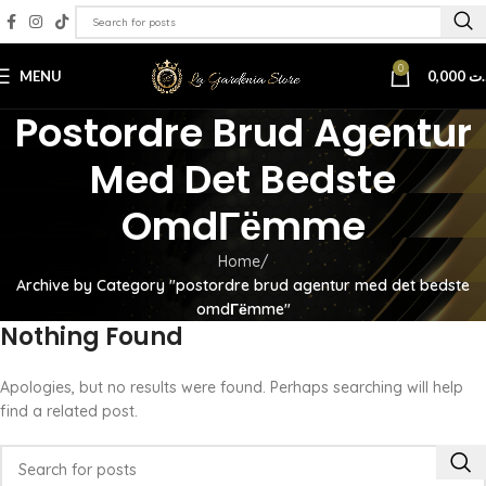
0
MENU
0,000
.ت
Postordre Brud Agentur
Med Det Bedste
OmdГёmme
Home
Archive by Category "postordre brud agentur med det bedste
omdГёmme"
Nothing Found
Apologies, but no results were found. Perhaps searching will help
find a related post.