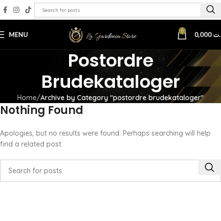
0
MENU
0,000
.ت
Postordre
Brudekataloger
Home
Archive by Category "postordre brudekataloger"
Nothing Found
Apologies, but no results were found. Perhaps searching will help
find a related post.