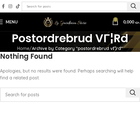
0
MENU
0,000
.ت
Postordrebrud VГ¦rd
Home
Archive by Category "postordrebrud vГ¦rd"
Nothing Found
Apologies, but no results were found. Perhaps searching will help
find a related post.