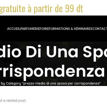
gratuite à partir de 99 dt
ACCUEIL
PARFUMERIE
FOIRE
FORMATIONS & SÉMINAIRES
CONTAC
dio Di Una Sp
rrispondenza
e by Category "prezzo medio di una sposa per corrispondenza"
d a related post.