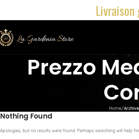
Livraison 
Prezzo Me
Co
Home
Archiv
Nothing Found
Apologies, but no results were found. Perhaps searching will help fin