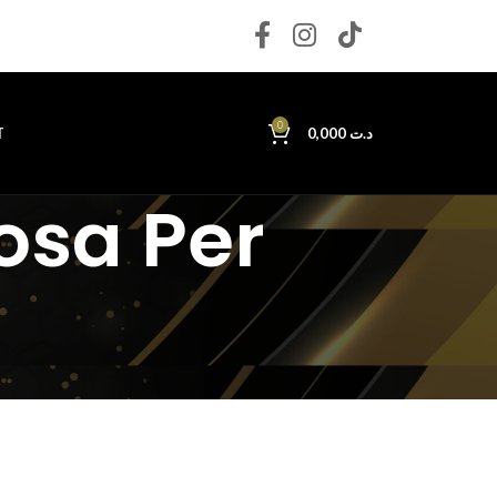
0
T
0,000
د.ت
osa Per