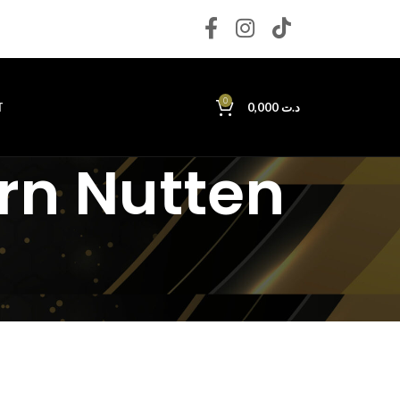
0
T
0,000
د.ت
rn Nutten