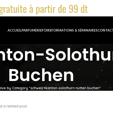
gratuite à partir de 99 dt
ACCUEIL
PARFUMERIE
FOIRE
FORMATIONS & SÉMINAIRES
CONTAC
ton-Solothu
Buchen
hive by Category "schweiz+kanton-solothurn nutten buchen"
d a related post.