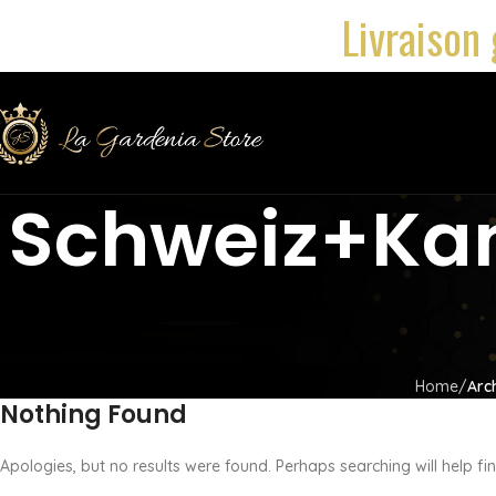
Livraison 
Schweiz+kan
Home
Arc
Nothing Found
Apologies, but no results were found. Perhaps searching will help fin