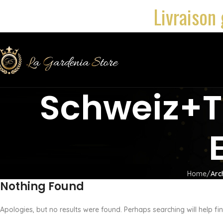
Livraison 
Schweiz+t
Home
Arc
Nothing Found
Apologies, but no results were found. Perhaps searching will help fin