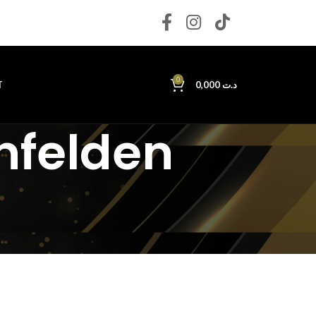
0
T
0,000
د.ت
nfelden