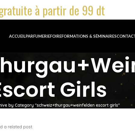
gratuite à partir de 99 dt
ACCUEIL
PARFUMERIE
FOIRE
FORMATIONS & SÉMINAIRES
CONTAC
hurgau+wei
Escort Girls
hive by Category "schweiz+thurgau+weinfelden escort girls"
d a related post.