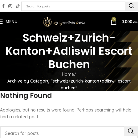
0
MENU
0,000
.ت
Schweiz+zurich-
Kanton+adliswil Escort
Buchen
Home
Archive by Category "schweiz+zurich-kanton+adliswil escort
buchen"
Nothing Found
Apologies, but no results were found. Perhaps searching will help
find a related post.