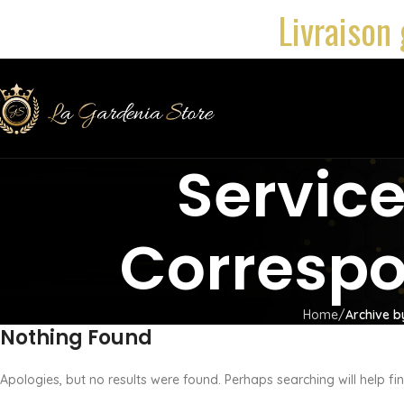
Livraison 
Servic
Corresp
Home
Archive b
Nothing Found
Apologies, but no results were found. Perhaps searching will help fin