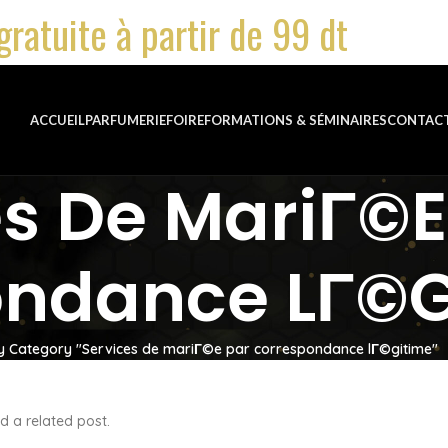
gratuite à partir de 99 dt
ACCUEIL
PARFUMERIE
FOIRE
FORMATIONS & SÉMINAIRES
CONTAC
es De MariГ©e
ondance LГ©g
y Category "Services de mariГ©e par correspondance lГ©gitime"
d a related post.