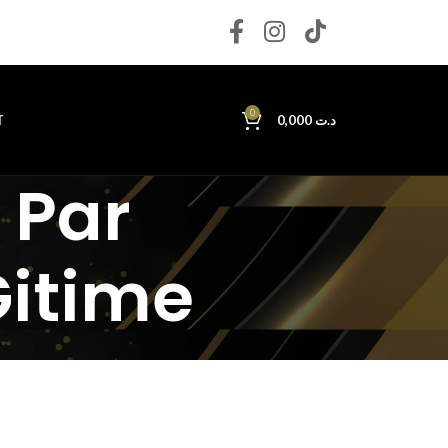
0
T
0,000
د.ت
 Par
itime