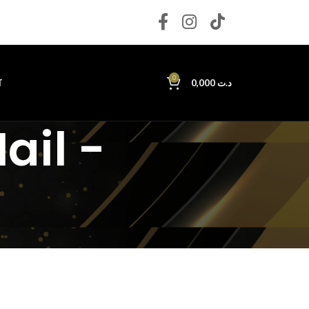
0
T
0,000
د.ت
ail -
t