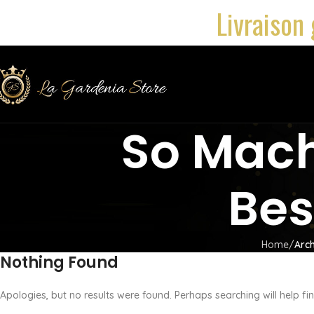
Livraison 
So Mach
Bes
Home
Arch
Nothing Found
Apologies, but no results were found. Perhaps searching will help fin