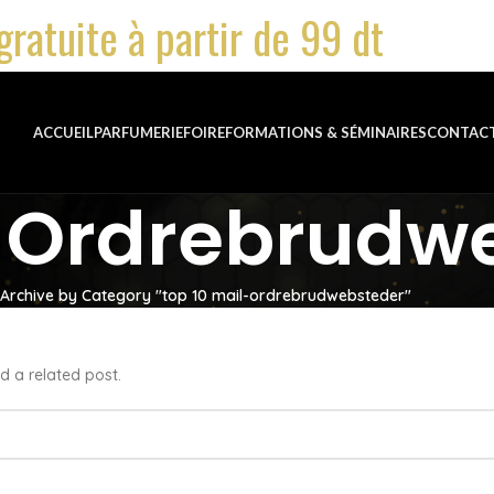
gratuite à partir de 99 dt
ACCUEIL
PARFUMERIE
FOIRE
FORMATIONS & SÉMINAIRES
CONTAC
l-Ordrebrudw
Archive by Category "top 10 mail-ordrebrudwebsteder"
d a related post.