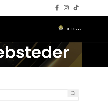
0
T
0,000
د.ت
ebsteder