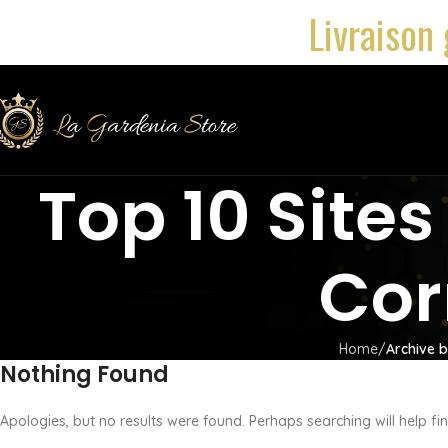
Livraison 
Top 10 Site
Cor
Home
Archive 
Nothing Found
Apologies, but no results were found. Perhaps searching will help fin