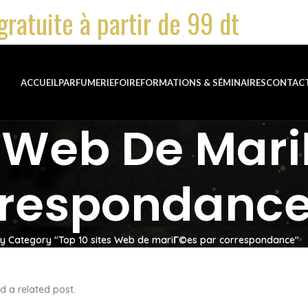
gratuite à partir de 99 dt
ACCUEIL
PARFUMERIE
FOIRE
FORMATIONS & SÉMINAIRES
CONTAC
s Web De Mar
respondanc
by Category "Top 10 sites Web de mariГ©es par correspondance"
d a related post.