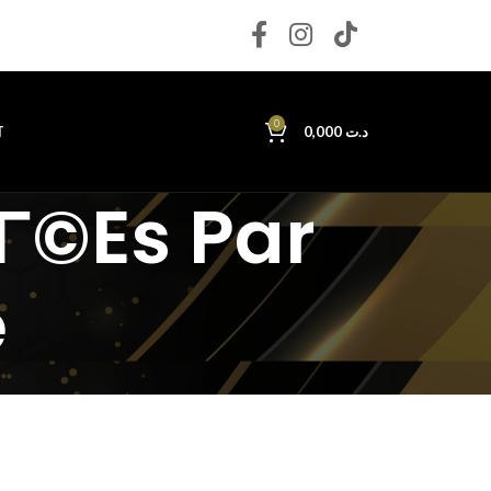
0
T
0,000
د.ت
iГ©es Par
e