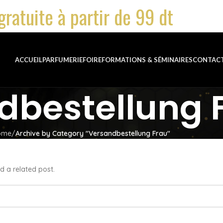
gratuite à partir de 99 dt
ACCUEIL
PARFUMERIE
FOIRE
FORMATIONS & SÉMINAIRES
CONTAC
dbestellung 
ome
Archive by Category "Versandbestellung Frau"
d a related post.