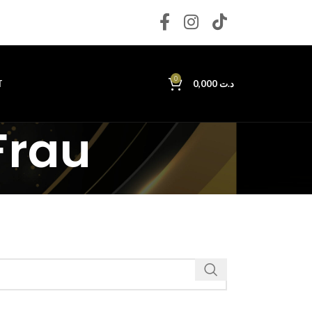
0
T
0,000
د.ت
Frau