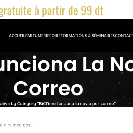
gratuite à partir de 99 dt
ACCUEIL
PARFUMERIE
FOIRE
FORMATIONS & SÉMINAIRES
CONTAC
nciona La No
Correo
chive by Category "ВїCГіmo funciona la novia por correo"
d a related post.