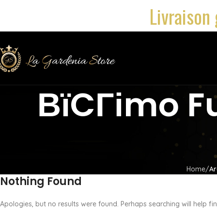
Livraison 
ВїCГіmo Fu
Home
Ar
Nothing Found
Apologies, but no results were found. Perhaps searching will help fin