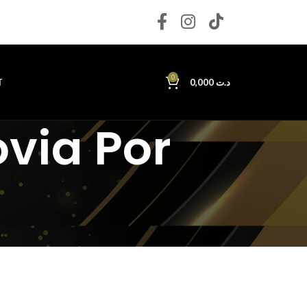
0
T
0,000
د.ت
via Por