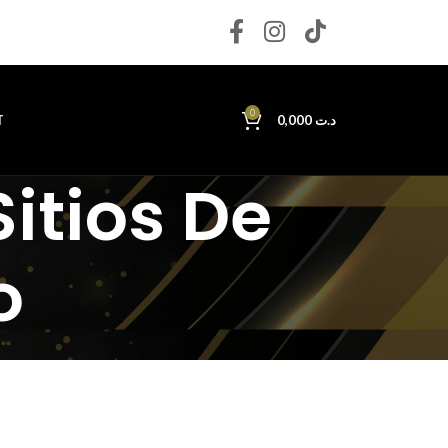
0
T
0,000
د.ت
itios De
o