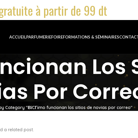
gratuite à partir de 99 dt
ACCUEIL
PARFUMERIE
FOIRE
FORMATIONS & SÉMINAIRES
CONTAC
ncionan Los S
as Por Corre
by Category "ВїCГіmo funcionan los sitios de novias por correo"
d a related post.