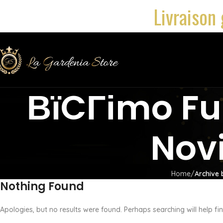
Livraison 
ВїCГіmo Fu
Novi
Home
Archive 
Nothing Found
Apologies, but no results were found. Perhaps searching will help fin