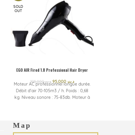
SOLD
OUT
EGO AIR Fired 1.8 Professional Hair Dryer
KERATIN POW
95,000
د.ت
13,000
105,000
د.ت
Moteur AC professionnel longue durée.
ce soin profes
Débit d'air 70-105m3 / h. Poids : 0,68
kg. Niveau sonore : 75-83db. Moteur à
nourrit et hyd
courant alternatif : 220 V-240 V,
traitement pro
50/60 Hz, 1800 W-2000 W.
Commande à 3 vitesses. 3
renforce les c
températures. Thermostat intégré
serv
Map
pour arrêt de sécurité. Câble
la cha