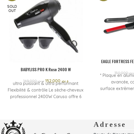
SOLD
OUT
EAGLE FORTRESS FE
BABYLISS PRO K Ruso 2400 W
150,000
.ت
* Plaque en alum
152,000
د.ت
169,000
د.ت
avancée, c
ultra puissant & ultra performant
surface extrêmem
Flexibilité & contrôle Le sèche-cheveux
Utilisation profe
professionnel 2400W Caruso offre 6
chauffe: 30 s
niveaux de réglage de la température
céramique * Écra
et de la vitesse Une touche d’air froid
ON / OFF * Cord
+ une position fixe pour un air froid
remplacement
continu et une parfaite fixation et
Adresse
pivotant sans en
tenue du résultat