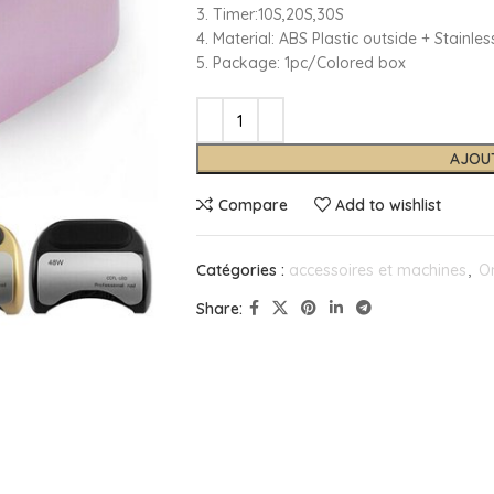
3. Timer:10S,20S,30S
4. Material: ABS Plastic outside + Stainles
5. Package: 1pc/Colored box
AJOU
Compare
Add to wishlist
Catégories :
accessoires et machines
,
On
Share: