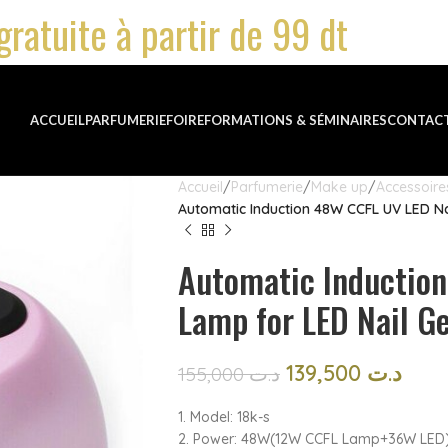
gratuite à partir de 99 dt
ACCUEIL
PARFUMERIE
FOIRE
FORMATIONS & SÉMINAIRES
CONTAC
Accueil
Parfumerie
Make up
Accessoire
Automatic Induction 48W CCFL UV LED Na
Automatic Induction
Lamp for LED Nail Ge
139,500
د.ت
155,000
د.ت
1. Model: 18k-s
2. Power: 48W(12W CCFL Lamp+36W LED