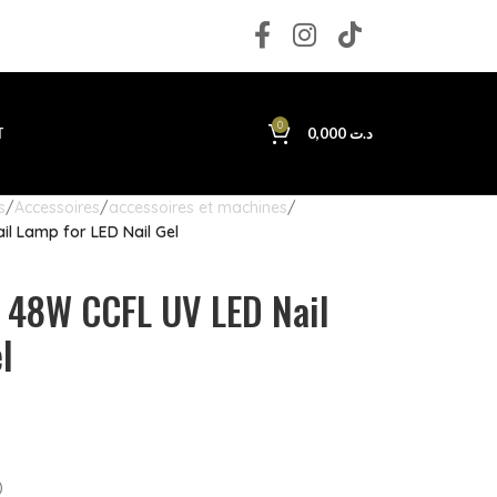
0
T
0,000
د.ت
s
Accessoires
accessoires et machines
il Lamp for LED Nail Gel
 48W CCFL UV LED Nail
l
)