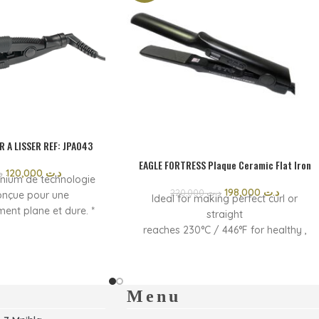
R A LISSER REF: JPA043
EAGLE FORTRESS Plaque Ceramic Flat Iron
120,000
د.ت
د
inium de technologie
198,000
د.ت
220,000
د.ت
onçue pour une
Ideal for making perfect curl or
ent plane et dure. *
straight
ssionnelle * Temps de
reaches 230°C / 446°F for healthy ,
ec * Chauffage en
shiny results
n LCD * Interrupteur
Continuous heat and long lasting
on amovible pour un
staights
 facile * Cordon
durable 360 degrees professional
Menu
chevêtrement; Pivote
swivel cord