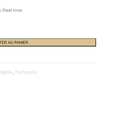
s Steel inner
TER AU PANIER
glerie
,
Parfumerie