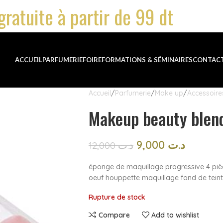
gratuite à partir de 99 dt
ACCUEIL
PARFUMERIE
FOIRE
FORMATIONS & SÉMINAIRES
CONTAC
Accueil
Parfumerie
Make up
Accessoire
Makeup beauty blen
9,000
د.ت
12,000
د.ت
éponge de maquillage progressive 4 piè
oeuf houppette maquillage fond de teint
Rupture de stock
Compare
Add to wishlist