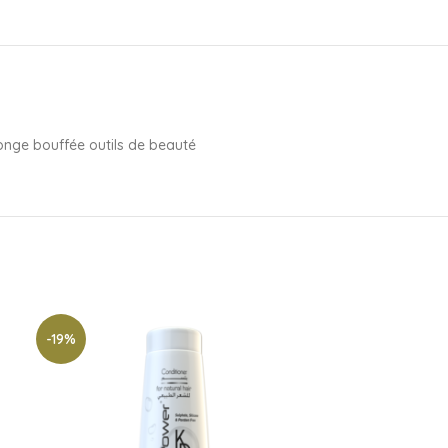
onge bouffée outils de beauté
-19%
-10%