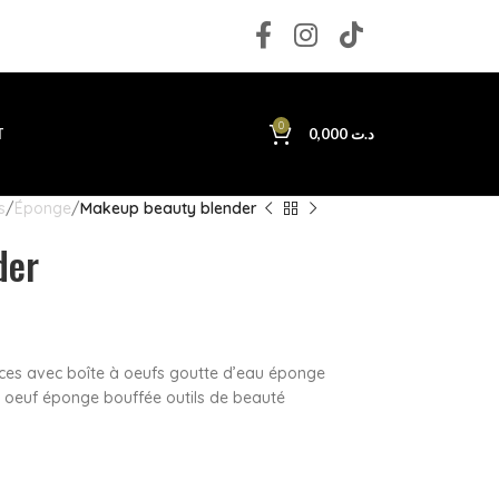
0
T
0,000
د.ت
s
Éponge
Makeup beauty blender
der
ces avec boîte à oeufs goutte d’eau éponge
 oeuf éponge bouffée outils de beauté