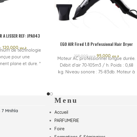
R A LISSER REF: JPA043
EGO AIR Fired 1.8 Professional Hair Dryer
120,000
د.ت
د
inium de technologie
95,000
د.ت
105,000
د.ت
onçue pour une
Moteur AC professionnel longue durée.
ent plane et dure. *
Débit d'air 70-105m3 / h. Poids : 0,68
ssionnelle * Temps de
kg. Niveau sonore : 75-83db. Moteur à
ec * Chauffage en
courant alternatif : 220 V-240 V,
n LCD * Interrupteur
50/60 Hz, 1800 W-2000 W.
on amovible pour un
Commande à 3 vitesses. 3
 facile * Cordon
températures. Thermostat intégré
Menu
chevêtrement; Pivote
pour arrêt de sécurité. Câble
 7 Mnihla
 360
Accueil
d'alimentation professionnel : 2,5
mètres. Filtre amovible. Crochet de
PARFUMERIE
service. Deux évents. Technologie
Foire
iconique et céramique.
Formations & Séminaires