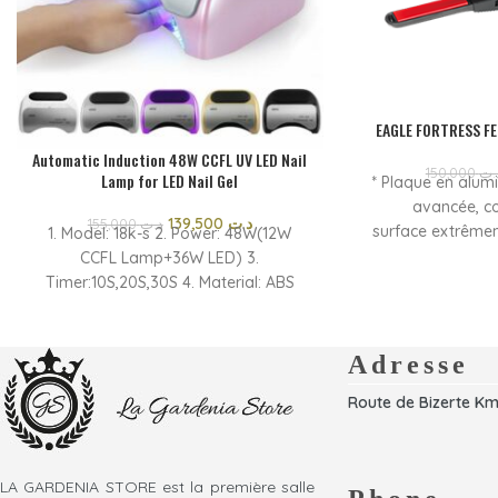
EAGLE FORTRESS FE
Automatic Induction 48W CCFL UV LED Nail
150,000
.ت
Lamp for LED Nail Gel
* Plaque en alum
avancée, c
139,500
د.ت
155,000
د.ت
surface extrêmem
1. Model: 18k-s 2. Power: 48W(12W
Utilisation profe
CCFL Lamp+36W LED) 3.
chauffe: 30 s
Timer:10S,20S,30S 4. Material: ABS
céramique * Écra
Plastic outside + Stainless Steel inner
ON / OFF * Cord
5. Package: 1pc/Colored box
remplacement
Adresse
pivotant sans en
Route de Bizerte Km
à
LA GARDENIA STORE est la première salle