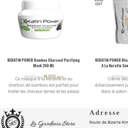
OUT
KERATIN POWER Bamboo Charcoal Purifying
KERATIN POWER Ble
Mask 250 ML
A La Keratin Sa
18,000
د.ت
22,000
د.ت
24,000
.ت
Ce masque à la kératine et au
Crème déc
charbon de bambou est parfait pour
éclaircissement j
traiter les cheveux ternes et les peaux
dans le salon 
stressées.
Rapide a appli
sa recette active est riche en charbon
respect 
végétal.
Crème déc
Adresse
réputé pour ses propriétés purifiantes
éclaircissement j
Route de Bizerte Km
et rééquilibrantes reconnues pour la
dans Le salon