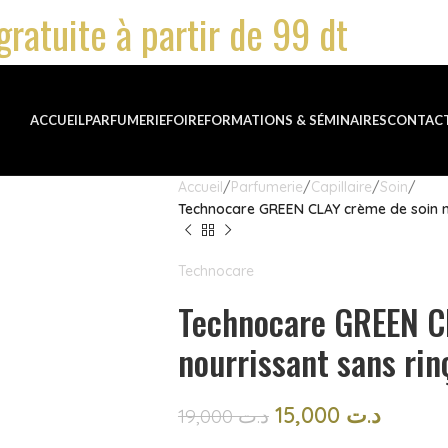
gratuite à partir de 99 dt
ACCUEIL
PARFUMERIE
FOIRE
FORMATIONS & SÉMINAIRES
CONTAC
Accueil
Parfumerie
Capillaire
Soin
Technocare GREEN CLAY crème de soin n
Technocare
Technocare GREEN C
nourrissant sans ri
15,000
د.ت
19,000
د.ت