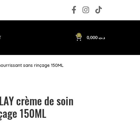
0
T
0,000
د.ت
ourrissant sans rinçage 150ML
LAY crème de soin
nçage 150ML