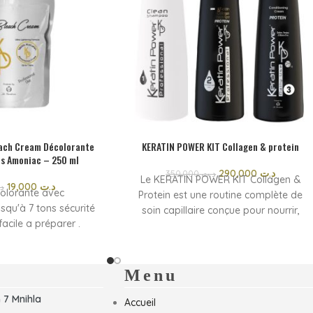
ach Cream Décolorante
KERATIN POWER KIT Collagen & protein
ns Amoniac – 250 ml
290,000
د.ت
350,000
د.ت
Le KERATIN POWER KIT Collagen &
19,000
د.ت
د
olorante avec
Protein est une routine complète de
usqu'à 7 tons sécurité
soin capillaire conçue pour nourrir,
facile a préparer .
renforcer et revitaliser les cheveux. Sa
quer un maximum de
formule enrichie en collagène et en
du cheveux .
protéines aide à réparer la fibre
olorante avec
capillaire, réduire les frisottis et
Menu
usqu'à 7 tons sécurité
améliorer la souplesse des cheveux.
 7 Mnihla
 facile a préparer
Accueil
Idéal pour les cheveux secs, abîmés