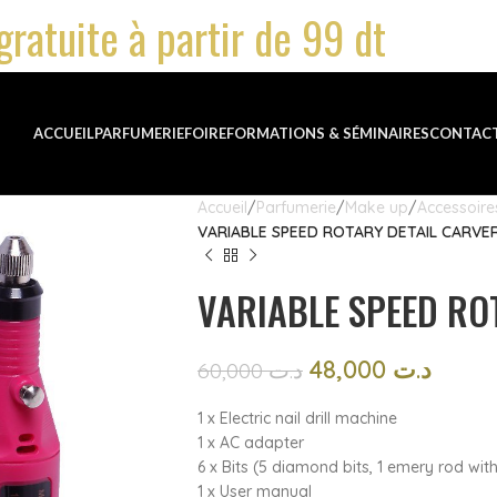
gratuite à partir de 99 dt
ACCUEIL
PARFUMERIE
FOIRE
FORMATIONS & SÉMINAIRES
CONTAC
Accueil
Parfumerie
Make up
Accessoire
VARIABLE SPEED ROTARY DETAIL CARVE
VARIABLE SPEED RO
48,000
د.ت
60,000
د.ت
1 x Electric nail drill machine
1 x AC adapter
6 x Bits (5 diamond bits, 1 emery rod wi
1 x User manual