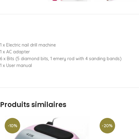
1 x Electric nail drill machine
1 x AC adapter
6 x Bits (5 diamond bits, 1 emery rod with 4 sanding bands)
1 x User manual
Produits similaires
-10%
-20%