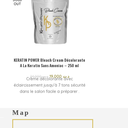
OUT
KERATIN POWER Bleach Cream Décolorante
KERATIN POWER
A La Keratin Sans Amoniac – 250 ml
19,000
د.ت
24,000
د.ت
Crème décolorante avec
Ce masque co
éclaircissement jusqu'à 7 tons sécurité
Aminoacid
dans le salon facile a préparer .
augmente l'ef
Rapide a appliquer un maximum de
présente une 
respect du cheveux .
tous ty
Crème décolorante avec
Map
éclaircissement jusqu'à 7 tons sécurité
dans Le salon facile a préparer