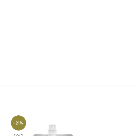
-21%
-17%
SOLD