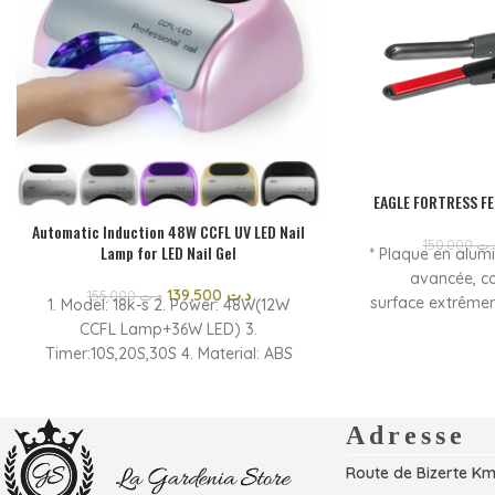
EAGLE FORTRESS FE
Automatic Induction 48W CCFL UV LED Nail
150,000
.ت
Lamp for LED Nail Gel
* Plaque en alum
avancée, c
139,500
د.ت
155,000
د.ت
surface extrêmem
1. Model: 18k-s 2. Power: 48W(12W
Utilisation profe
CCFL Lamp+36W LED) 3.
chauffe: 30 s
Timer:10S,20S,30S 4. Material: ABS
céramique * Écra
Plastic outside + Stainless Steel inner
ON / OFF * Cord
5. Package: 1pc/Colored box
remplacement
Adresse
pivotant sans en
Route de Bizerte Km
à