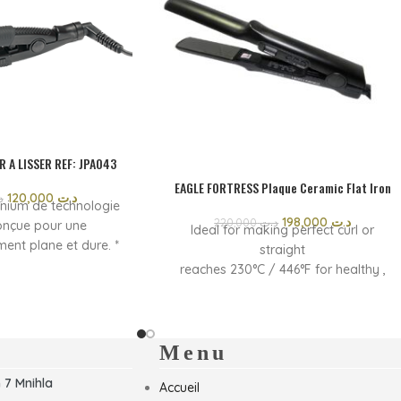
R A LISSER REF: JPA043
EAGLE FORTRESS Plaque Ceramic Flat Iron
120,000
د.ت
د
inium de technologie
198,000
د.ت
220,000
د.ت
onçue pour une
Ideal for making perfect curl or
ent plane et dure. *
straight
ssionnelle * Temps de
reaches 230°C / 446°F for healthy ,
ec * Chauffage en
shiny results
n LCD * Interrupteur
Continuous heat and long lasting
on amovible pour un
staights
 facile * Cordon
durable 360 degrees professional
Menu
chevêtrement; Pivote
swivel cord
 7 Mnihla
 360
Accueil