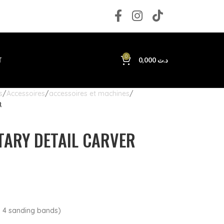
0
T
0,000
د.ت
s
Accessoires
accessoires et machines
R
TARY DETAIL CARVER
th 4 sanding bands)