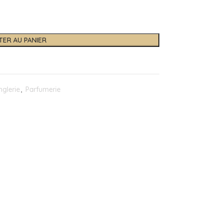
TER AU PANIER
glerie
,
Parfumerie