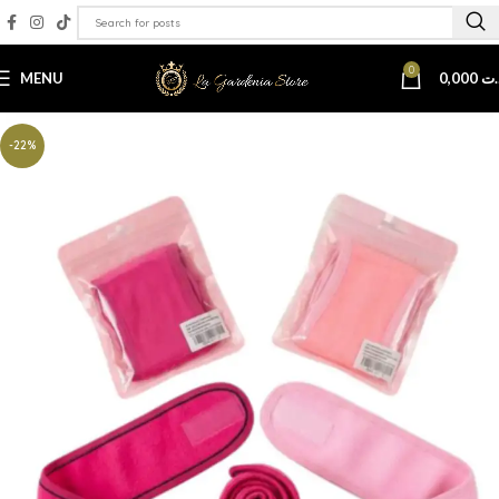
0
MENU
0,000
.ت
-22%