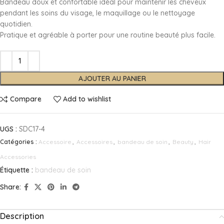
Bandeau doux et confortable idéal pour maintenir les cheveux
pendant les soins du visage, le maquillage ou le nettoyage
quotidien.
Pratique et agréable à porter pour une routine beauté plus facile.
AJOUTER AU PANIER
Compare
Add to wishlist
UGS :
SDC17-4
Catégories :
Accessoire
,
Accessoires
,
bandeau de soin
,
Beauty
,
Hair
Accessories
Étiquette :
bandeau de soin
Share:
Description