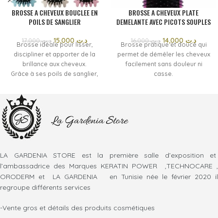
BROSSE A CHEVEUX BOUCLEE EN
BROSSE A CHEVEUX PLATE
POILS DE SANGLIER
DEMELANTE AVEC PICOTS SOUPLES
15,000
د.ت
14,000
د.ت
17,000
د.ت
16,000
د.ت
Brosse idéale pour lisser,
Brosse pratique et douce qui
discipliner et apporter de la
permet de démêler les cheveux
brillance aux cheveux.
facilement sans douleur ni
Grâce à ses poils de sanglier,
casse.
elle aide à répartir les huiles
naturelles du cuir chevelu sur
toute la longueur des cheveux
pour un résultat doux et soyeux.
LA GARDENIA STORE est la première salle d’exposition et
l’ambassadrice des Marques KERATIN POWER ,TECHNOCARE ,
ORODERM et LA GARDENIA en Tunisie née le février 2020 il
regroupe différents services
-Vente gros et détails des produits cosmétiques