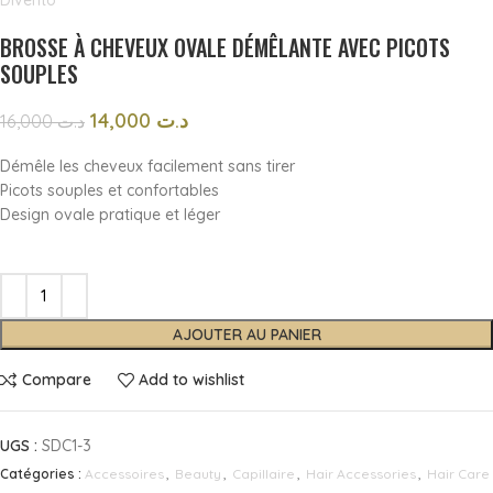
BROSSE À CHEVEUX OVALE DÉMÊLANTE AVEC PICOTS
SOUPLES
14,000
د.ت
16,000
د.ت
Démêle les cheveux facilement sans tirer
Picots souples et confortables
Design ovale pratique et léger
AJOUTER AU PANIER
Compare
Add to wishlist
UGS :
SDC1-3
Catégories :
Accessoires
,
Beauty
,
Capillaire
,
Hair Accessories
,
Hair Care