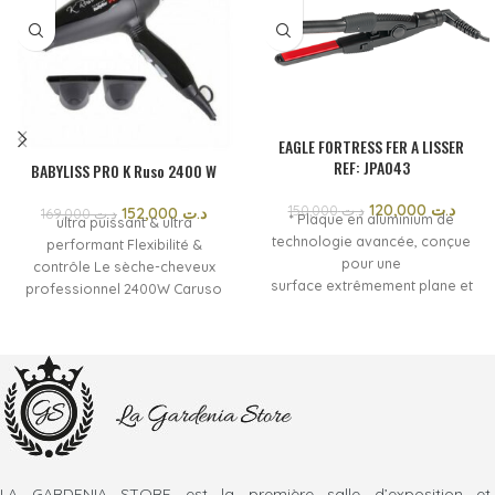
OUT
EAGLE FORTRESS FER A LISSER
REF: JPA043
BABYLISS PRO K Ruso 2400 W
120,000
د.ت
150,000
د.ت
152,000
د.ت
169,000
د.ت
* Plaque en aluminium de
ultra puissant & ultra
technologie avancée, conçue
performant Flexibilité &
pour une
contrôle Le sèche-cheveux
surface extrêmement plane et
professionnel 2400W Caruso
dure. * Utilisation
offre 6 niveaux de réglage de
professionnelle * Temps de
la température et de la vitesse
chauffe: 30 sec * Chauffage en
Une touche d’air froid + une
céramique * Écran LCD *
position fixe pour un air froid
Interrupteur ON / OFF * Cordon
continu et une parfaite fixation
amovible pour un
et tenue du résultat
remplacement facile * Cordon
pivotant sans
enchevêtrement; Pivote à 360
LA GARDENIA STORE est la première salle d’exposition et