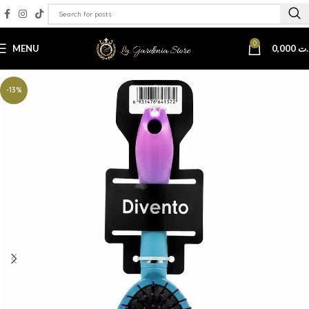
0
MENU
0,000
.ت
-13%