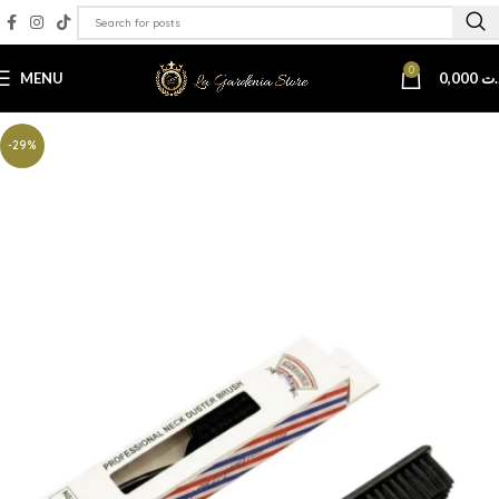
0
MENU
0,000
.ت
-29%