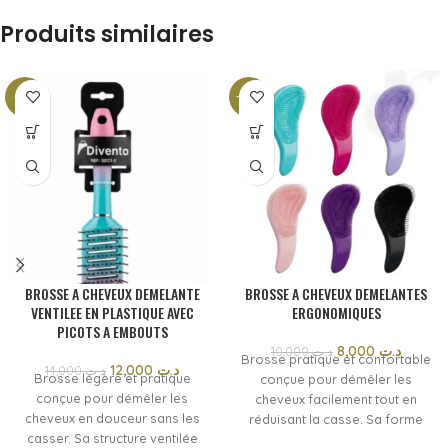
Produits similaires
-14%
-20%
BROSSE A CHEVEUX DEMELANTE
BROSSE A CHEVEUX DEMELANTES
VENTILEE EN PLASTIQUE AVEC
ERGONOMIQUES
PICOTS A EMBOUTS
8,000
د.ت
10,000
د.ت
Brosse pratique et confortable
12,000
د.ت
14,000
د.ت
Brosse légère et pratique
conçue pour démêler les
conçue pour démêler les
cheveux facilement tout en
cheveux en douceur sans les
réduisant la casse. Sa forme
casser. Sa structure ventilée
ergonomique assure une prise