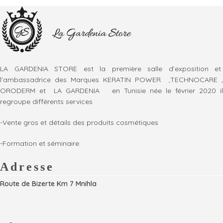
permet un séchage plus rapide
en main agréable pour un
tandis que les picots à embouts
coiffage simple au quotidien.
offrent un massage agréable
du cuir chevelu.
LA GARDENIA STORE est la première salle d’exposition et
l’ambassadrice des Marques KERATIN POWER ,TECHNOCARE ,
ORODERM et LA GARDENIA en Tunisie née le février 2020 il
regroupe différents services
-Vente gros et détails des produits cosmétiques
-Formation et séminaire
Adresse
Route de Bizerte Km 7 Mnihla