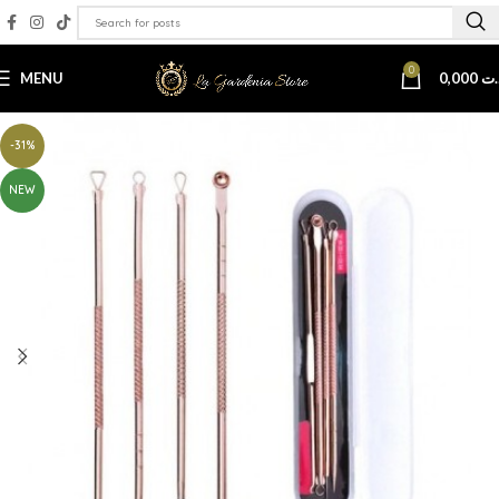
0
MENU
0,000
.ت
-31%
NEW