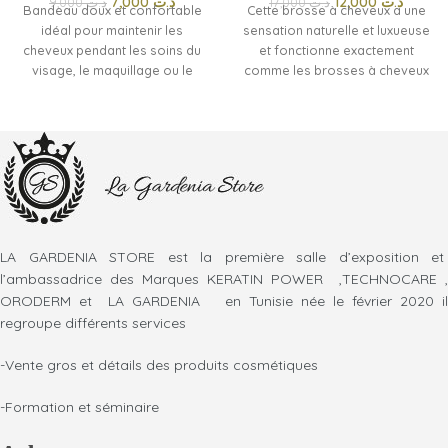
7,000
د.ت
12,000
د.ت
9,000
د.ت
17,000
د.ت
Bandeau doux et confortable
Cette brosse à cheveux a une
idéal pour maintenir les
sensation naturelle et luxueuse
cheveux pendant les soins du
et fonctionne exactement
visage, le maquillage ou le
comme les brosses à cheveux
nettoyage quotidien.
conventionnelles. Les poils et la
Pratique et agréable à porter
poignée sont en bambou pur et
pour une routine beauté plus
la base du coussin est en
facile.
caoutchouc naturel. La brosse
à cheveux en bambou est
résistante aux dommages
causés par l'eau. Cependant,
une exposition excessive à
l'eau doit être évitée. Si la
LA GARDENIA STORE est la première salle d’exposition et
brosse est mouillée, nous vous
l’ambassadrice des Marques KERATIN POWER ,TECHNOCARE ,
recommandons d'utiliser une
ORODERM et LA GARDENIA en Tunisie née le février 2020 il
serviette pour l'essuyer.
regroupe différents services
Lorsqu'elle est correctement
entretenue, cette brosse à
-Vente gros et détails des produits cosmétiques
cheveux peut durer des
décennies.
-Formation et séminaire