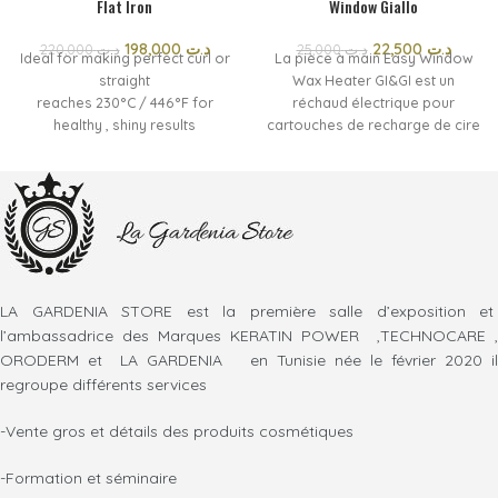
Flat Iron
Window Giallo
198,000
د.ت
22,500
د.ت
220,000
د.ت
25,000
د.ت
Ideal for making perfect curl or
La pièce à main Easy Window
straight
Wax Heater GI&GI est un
reaches 230°C / 446°F for
réchaud électrique pour
healthy , shiny results
cartouches de recharge de cire
Continuous heat and long
de 100 ml. La forme
lasting staights
ergonomique et légère le rend
durable 360 degrees
facile à manipuler et pratique à
professional swivel cord
utiliser. Convient également à un
usage professionnel, il
maintient la température
constante de la cire pendant
l'épilation
LA GARDENIA STORE est la première salle d’exposition et
l’ambassadrice des Marques KERATIN POWER ,TECHNOCARE ,
ORODERM et LA GARDENIA en Tunisie née le février 2020 il
regroupe différents services
-Vente gros et détails des produits cosmétiques
-Formation et séminaire