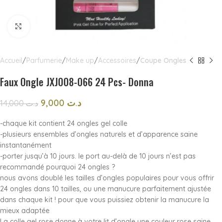
Click to enlarge
Accueil
Parfumerie
Make up
Accessoires
Coupe Ongles
Faux Ongle JXJ008-066 24 Pcs- Donna
9,000
د.ت
14,000
د.ت
-chaque kit contient 24 ongles gel colle
-plusieurs ensembles d’ongles naturels et d’apparence saine
instantanément
-porter jusqu’à 10 jours. le port au-delà de 10 jours n’est pas
recommandé pourquoi 24 ongles ?
nous avons doublé les tailles d’ongles populaires pour vous offrir
24 ongles dans 10 tailles, ou une manucure parfaitement ajustée
dans chaque kit ! pour que vous puissiez obtenir la manucure la
mieux adaptée
La colle gel rose donne à votre lit d’ongle une couleur rose saine.