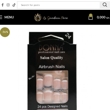
0
MENU
0,000
.ت
-36%