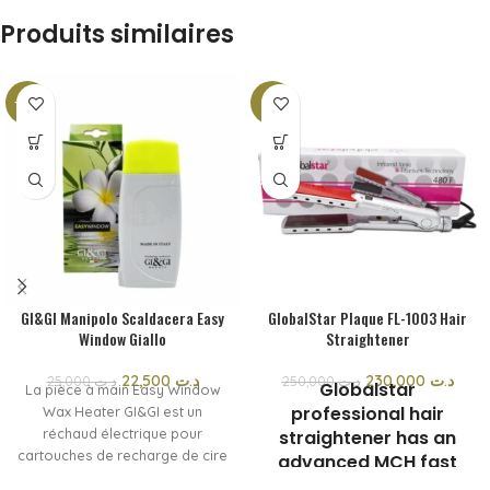
Produits similaires
-10%
-8%
GI&GI Manipolo Scaldacera Easy
GlobalStar Plaque FL-1003 Hair
Window Giallo
Straightener
22,500
د.ت
230,000
د.ت
25,000
د.ت
250,000
د.ت
Globalstar
La pièce à main Easy Window
professional hair
Wax Heater GI&GI est un
réchaud électrique pour
straightener has an
cartouches de recharge de cire
advanced MCH fast
de 100 ml. La forme
and safe heating. The