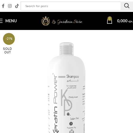
0
MENU
0,000
.ت
-21%
SOLD
OUT