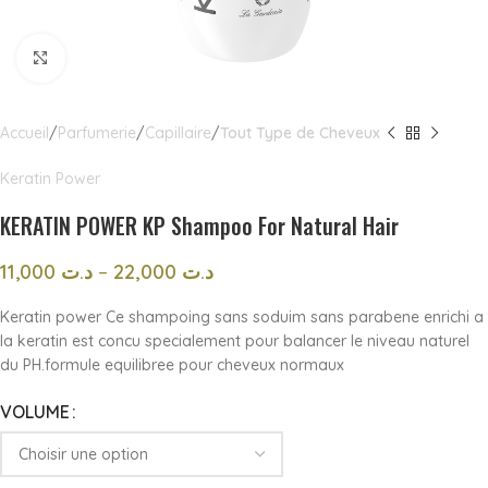
Click to enlarge
Accueil
Parfumerie
Capillaire
Tout Type de Cheveux
Keratin Power
KERATIN POWER KP Shampoo For Natural Hair
11,000
د.ت
–
22,000
د.ت
Keratin power Ce shampoing sans soduim sans parabene enrichi a
la keratin est concu specialement pour balancer le niveau naturel
du PH.formule equilibree pour cheveux normaux
VOLUME