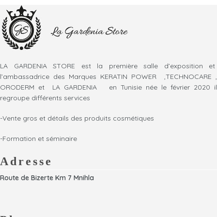
ergonomique et légère le rend
temperature is
facile à manipuler et pratique à
adjustable from 120-
utiliser. Convient également à un
480°F. It has an
usage professionnel, il
universal voltage
maintient la température
adapt 110-240v,
constante de la cire pendant
50/6Hz.
l'épilation
LA GARDENIA STORE est la première salle d’exposition et
l’ambassadrice des Marques KERATIN POWER ,TECHNOCARE ,
ORODERM et LA GARDENIA en Tunisie née le février 2020 il
regroupe différents services
-Vente gros et détails des produits cosmétiques
-Formation et séminaire
Adresse
Route de Bizerte Km 7 Mnihla