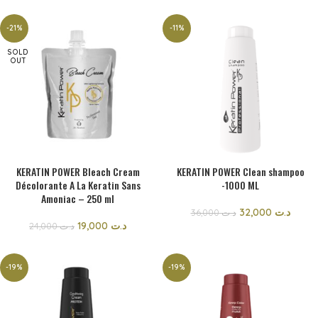
-21%
-11%
SOLD
OUT
KERATIN POWER Bleach Cream
KERATIN POWER Clean shampoo
Décolorante A La Keratin Sans
-1000 ML
Amoniac – 250 ml
32,000
د.ت
36,000
د.ت
19,000
د.ت
24,000
د.ت
-19%
-19%