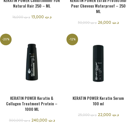
KERATIN POWER Conditionner FOR
KERATIN POWER Ecran Protecteur
Natural Hair 250 – ML
Pour Cheveux Waterproof – 250
ML
13,000
د.ت
16,000
د.ت
26,000
د.ت
30,000
د.ت
-20%
-12%
KERATIN POWER Keratin &
KERATIN POWER Keratin Serum
Collagen Treatment Protein –
100 ml
1000 ML
22,000
د.ت
25,000
د.ت
240,000
د.ت
300,000
د.ت