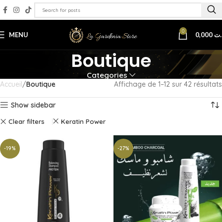
0
MENU
0,000
.ت
Boutique
Categories
Accueil
Boutique
Affichage de 1–12 sur 42 résultats
Show sidebar
Clear filters
Keratin Power
-19%
-27%