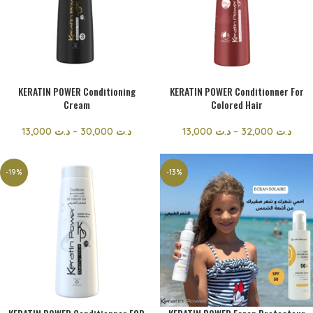
KERATIN POWER Conditioning
KERATIN POWER Conditionner For
Cream
Colored Hair
13,000
د.ت
–
30,000
د.ت
13,000
د.ت
–
32,000
د.ت
-19%
-13%