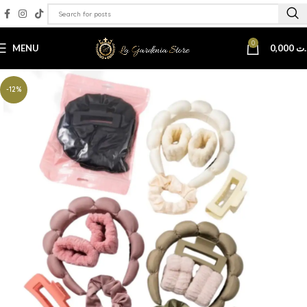
0
MENU
0,000
.ت
-12%