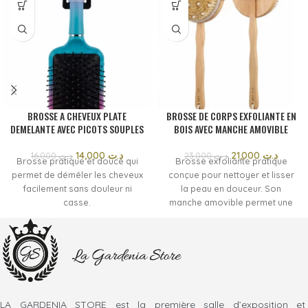
BROSSE A CHEVEUX PLATE
BROSSE DE CORPS EXFOLIANTE EN
DEMELANTE AVEC PICOTS SOUPLES
BOIS AVEC MANCHE AMOVIBLE
14,000
د.ت
21,000
د.ت
16,000
د.ت
23,000
د.ت
Brosse pratique et douce qui
Brosse exfoliante pratique
permet de démêler les cheveux
conçue pour nettoyer et lisser
facilement sans douleur ni
la peau en douceur. Son
casse.
manche amovible permet une
utilisation facile sous la douche
pour atteindre toutes les zones
du corps.
LA GARDENIA STORE est la première salle d’exposition et