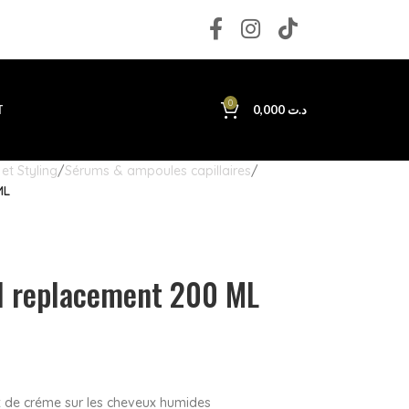
0
T
0,000
د.ت
et Styling
Sérums & ampoules capillaires
ML
l replacement 200 ML
x de créme sur les cheveux humides