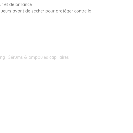
r et de brillance
gueurs avant de sécher pour protéger contre la
ing
,
Sérums & ampoules capillaires