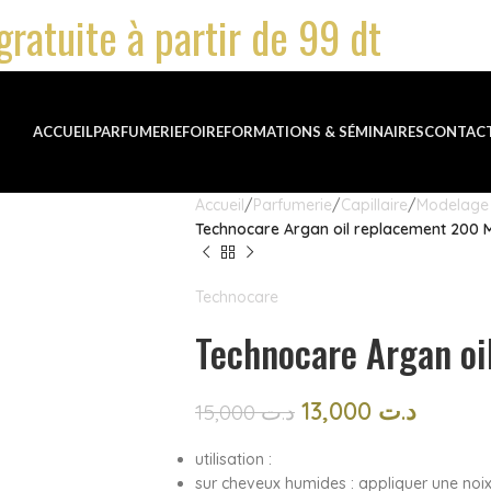
gratuite à partir de 99 dt
ACCUEIL
PARFUMERIE
FOIRE
FORMATIONS & SÉMINAIRES
CONTAC
Accueil
Parfumerie
Capillaire
Modelage 
Technocare Argan oil replacement 200 
Technocare
Technocare Argan oi
13,000
د.ت
15,000
د.ت
utilisation :
sur cheveux humides : appliquer une noi