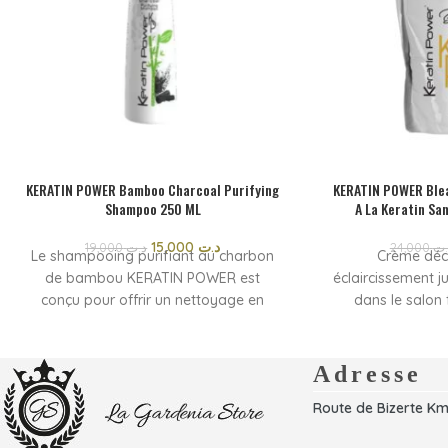
KERATIN POWER Bamboo Charcoal Purifying
KERATIN POWER Ble
Shampoo 250 ML
A La Keratin Sa
15,000
د.ت
19,000
د.ت
24,000
.ت
Le shampooing purifiant au charbon
Crème déc
de bambou KERATIN POWER est
éclaircissement j
conçu pour offrir un nettoyage en
dans le salon 
profondeur du cuir chevelu tout en
Rapide a appli
respectant la fibre capillaire. Grâce à
respect 
sa formule enrichie en charbon
Crème déc
Adresse
végétal et kératine, il aide à éliminer
éclaircissement j
Route de Bizerte Km
les impuretés, l’excès de sébum et les
dans Le salon
résidus de pollution qui alourdissent
.rapide a appli