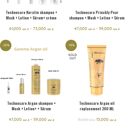
Technocare Keratin shampoo +
Technocare Princkly Pear
Mask + Lotion + Sérum+ crème
shampoo + Mask + Lotion + Sérum
61,000
د.ت
–
73,000
د.ت
47,000
د.ت
–
59,000
د.ت
-25%
-13%
SOLD
OUT
Technocare Argan shampoo +
Technocare Argan oil
Mask + Lotion+ + Sérum
replacement 200 ML
47,000
د.ت
–
59,000
د.ت
13,000
د.ت
15,000
د.ت