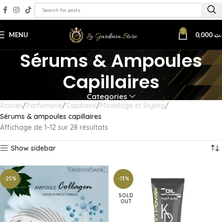
0
MENU
0,000
.ت
Sérums & Ampoules
Capillaires
Categories
Accueil
Parfumerie
Capillaire
Modelage et Styling
Sérums & ampoules capillaires
Affichage de 1–12 sur 28 résultats
Show sidebar
-25%
-13%
SOLD
OUT