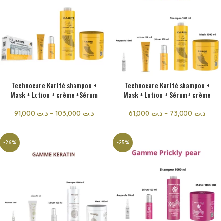
Technocare Karité shampoo +
Technocare Karité shampoo +
Mask + Lotion + crème +Sérum
Mask + Lotion + Sérum+ crème
91,000
د.ت
–
103,000
د.ت
61,000
د.ت
–
73,000
د.ت
-26%
-25%