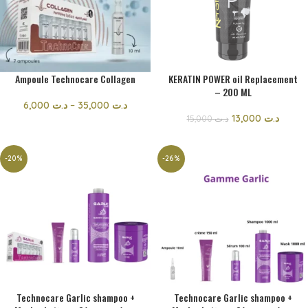
Ampoule Technocare Collagen
KERATIN POWER oil Replacement
– 200 ML
6,000
د.ت
–
35,000
د.ت
13,000
د.ت
15,000
د.ت
-20%
-26%
Technocare Garlic shampoo +
Technocare Garlic shampoo +