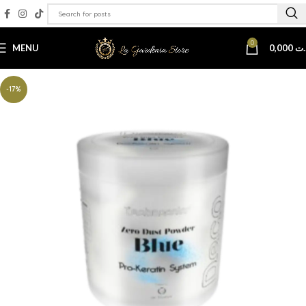
0
MENU
0,000
.ت
-17%