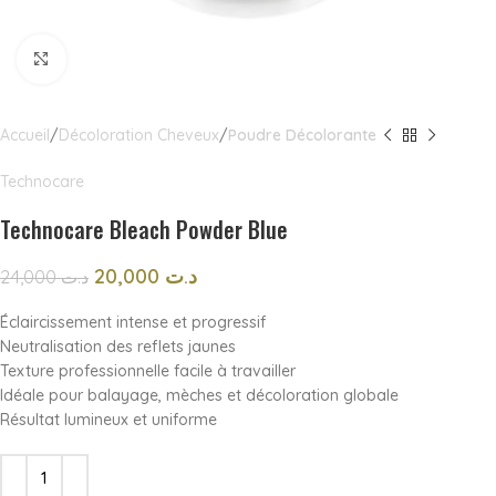
Click to enlarge
Accueil
Décoloration Cheveux
Poudre Décolorante
Technocare
Technocare Bleach Powder Blue
20,000
د.ت
24,000
د.ت
Éclaircissement intense et progressif
Neutralisation des reflets jaunes
Texture professionnelle facile à travailler
Idéale pour balayage, mèches et décoloration globale
Résultat lumineux et uniforme