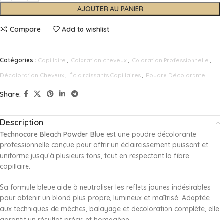
AJOUTER AU PANIER
Compare
Add to wishlist
Catégories :
Capillaire
,
Coloration cheveux
,
Coloration Professionnelle
,
Décoloration Cheveux
,
Éclaircissants Capillaires
,
Poudre Décolorante
Share:
Description
Technocare Bleach Powder Blue
est une poudre décolorante
professionnelle conçue pour offrir un éclaircissement puissant et
uniforme jusqu’à plusieurs tons, tout en respectant la fibre
capillaire.
Sa formule bleue aide à neutraliser les reflets jaunes indésirables
pour obtenir un blond plus propre, lumineux et maîtrisé. Adaptée
aux techniques de mèches, balayage et décoloration complète, elle
garantit un résultat précis et homogène.