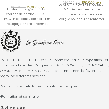
290,000
د.ت
350,000
د.ت
Le KERATIN POWER KIT Collagen
15,000
د.ت
19,000
د.ت
Le shampooing purifiant au
& Protein est une routine
charbon de bambou KERATIN
complète de soin capillaire
POWER est conçu pour offrir un
conçue pour nourrir, renforcer
nettoyage en profondeur du
et revitaliser les cheveux. Sa
cuir chevelu tout en respectant
formule enrichie en collagène
la fibre capillaire. Grâce à sa
et en protéines aide à réparer
formule enrichie en charbon
la fibre capillaire, réduire les
végétal et kératine, il aide à
frisottis et améliorer la
éliminer les impuretés, l’excès
souplesse des cheveux. Idéal
de sébum et les résidus de
pour les cheveux secs, abîmés
pollution qui alourdissent les
ou fragilisés, ce kit laisse les
LA GARDENIA STORE est la première salle d’exposition et
cheveux au quotidien.
cheveux plus doux, plus brillants
l’ambassadrice des Marques KERATIN POWER ,TECHNOCARE ,
et plus faciles à coiffer.
Il laisse les cheveux plus légers,
ORODERM et LA GARDENIA en Tunisie née le février 2020 il
frais et visiblement plus
regroupe différents services
propres dès la première
utilisation, tout en apportant
-Vente gros et détails des produits cosmétiques
une sensation de cuir chevelu
purifié et rééquilibré.
-Formation et séminaire
Adresse