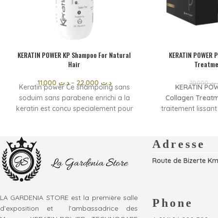
KERATIN POWER KP Shampoo For Natural
KERATIN POWER P
Hair
Treatme
11,000
د.ت
–
22,000
د.ت
70,000
.ت
Keratin power Ce shampoing sans
KERATIN POW
soduim sans parabene enrichi a la
Collagen Treatm
keratin est concu specialement pour
traitement lissant
balancer le niveau naturel du
en kératine, coll
PH.formule equilibree pour cheveux
formule riche en
normaux
discipliner les c
Adresse
frisottis et 
Route de Bizerte Km
renforçant la
Idéal pour les c
volumineux ou dif
LA GARDENIA STORE est la première salle
soin nourrit int
Phone
d’exposition et l’ambassadrice des
améliore leur