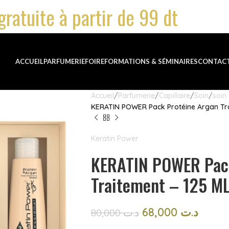
gratuite à partir de 99 dt
ACCUEIL
PARFUMERIE
FOIRE
FORMATIONS & SÉMINAIRES
CONTAC
Accueil
Parfumerie
Capillaire
Soin
soin
KERATIN POWER Pack Protéine Argan Tra
Keratin Power
KERATIN POWER Pack
Traitement – 125 M
68,000
د.ت
80,000
د.ت