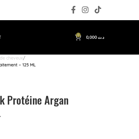
0
T
0,000
د.ت
 de cheveux
itement – 125 ML
 Protéine Argan
L