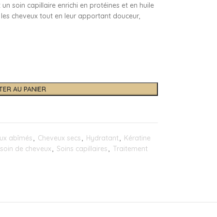
 soin capillaire enrichi en protéines et en huile
ser les cheveux tout en leur apportant douceur,
TER AU PANIER
ux abîmés
,
Cheveux secs
,
Hydratant
,
Kératine
soin de cheveux
,
Soins capillaires
,
Traitement