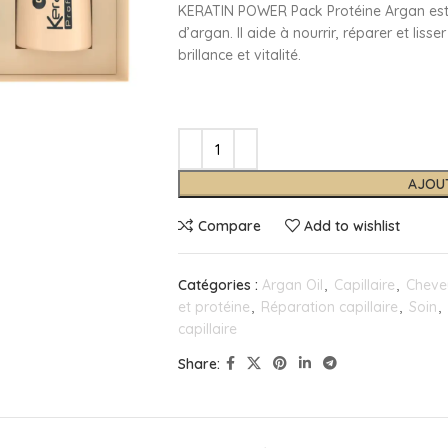
KERATIN POWER Pack Protéine Argan est un
d’argan. Il aide à nourrir, réparer et lis
brillance et vitalité.
AJOU
Compare
Add to wishlist
Catégories :
Argan Oil
,
Capillaire
,
Cheve
et protéine
,
Réparation capillaire
,
Soin
,
capillaire
Share: