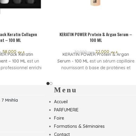
ack Keratin Collagen
KERATIN POWER Protein & Argan Serum –
nt – 100 ML
100 ML
58,000
د.ت
22,000
د.ت
د
30,000
د.ت
ER Pack Keratin
KERATIN POWER Protein & Argan
ent – 100 ML
est un
Serum - 100 ML
est un sérum capillaire
 professionnel enrichi
nourrissant à base de protéines et
agène et protéines. Sa
d’huile d’argan. Il aide à réparer les
 acides aminés aide à
cheveux abîmés, à les renforcer et à
heveux, à réduire les
réduire les frisottis. Sa formule légère
Menu
le volume tout en
apporte douceur, brillance et facilite le
 7 Mnihla
 fibre capillaire.
coiffage sans alourdir les cheveux.
Accueil
Convient à tous types de cheveux
PARFUMERIE
heveux secs, abîmés,
pour un résultat plus sain et soyeux.
ficiles à coiffer, ce
Foire
ensément les cheveux,
Formations & Séminaires
 souplesse et leur
Contact