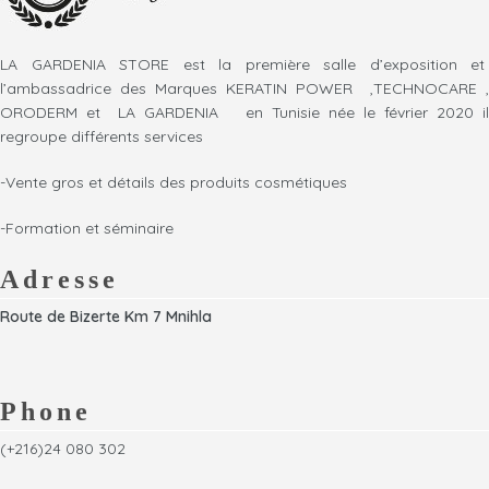
remplacement facile * Cordon
maintient la température
pivotant sans
constante de la cire pendant
enchevêtrement; Pivote à 360
l'épilation
LA GARDENIA STORE est la première salle d’exposition et
l’ambassadrice des Marques KERATIN POWER ,TECHNOCARE ,
ORODERM et LA GARDENIA en Tunisie née le février 2020 il
regroupe différents services
-Vente gros et détails des produits cosmétiques
-Formation et séminaire
Adresse
Route de Bizerte Km 7 Mnihla
Phone
(+216)24 080 302