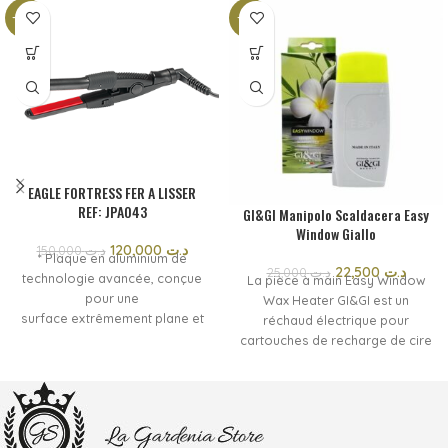
-20%
-10%
EAGLE FORTRESS FER A LISSER
REF: JPA043
GI&GI Manipolo Scaldacera Easy
Window Giallo
120,000
د.ت
150,000
د.ت
* Plaque en aluminium de
22,500
د.ت
25,000
د.ت
technologie avancée, conçue
La pièce à main Easy Window
pour une
Wax Heater GI&GI est un
surface extrêmement plane et
réchaud électrique pour
dure. * Utilisation
cartouches de recharge de cire
professionnelle * Temps de
de 100 ml. La forme
chauffe: 30 sec * Chauffage en
ergonomique et légère le rend
céramique * Écran LCD *
facile à manipuler et pratique à
Interrupteur ON / OFF * Cordon
utiliser. Convient également à un
amovible pour un
usage professionnel, il