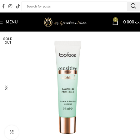
0
MENU
0,000
.ت
SOLD
OUT
Click to enlarge