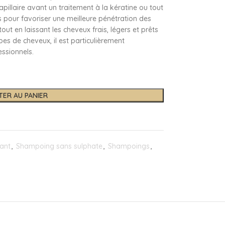
apillaire avant un traitement à la kératine ou tout
es pour favoriser une meilleure pénétration des
out en laissant les cheveux frais, légers et prêts
pes de cheveux, il est particulièrement
ssionnels.
TER AU PANIER
ant
,
Shampoing sans sulphate
,
Shampoings
,