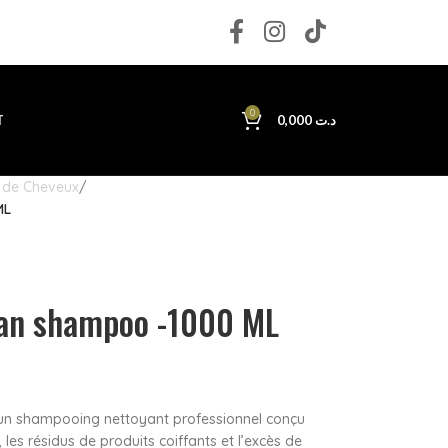
0
T
0,000
د.ت
 de Cheveux
ML
an shampoo -1000 ML
un shampooing nettoyant professionnel conçu
les résidus de produits coiffants et l’excès de