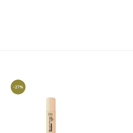
-27%
-14%