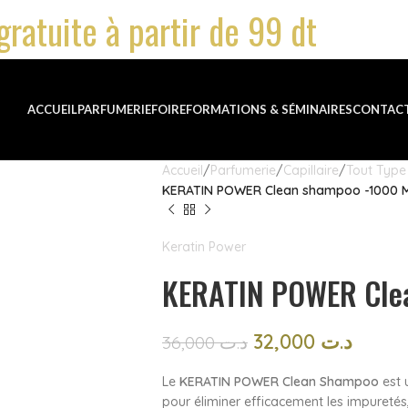
gratuite à partir de 99 dt
ACCUEIL
PARFUMERIE
FOIRE
FORMATIONS & SÉMINAIRES
CONTAC
Accueil
Parfumerie
Capillaire
Tout Type
KERATIN POWER Clean shampoo -1000 
Keratin Power
KERATIN POWER Cle
32,000
د.ت
36,000
د.ت
Le
KERATIN POWER Clean Shampoo
est 
pour éliminer efficacement les impuretés, 