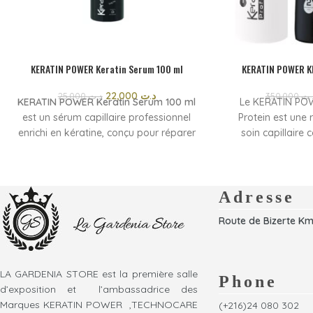
KERATIN POWER Keratin Serum 100 ml
KERATIN POWER KI
22,000
د.ت
25,000
د.ت
350,000
.ت
KERATIN POWER Keratin Serum 100 ml
Le KERATIN POW
est un sérum capillaire professionnel
Protein est une
enrichi en kératine, conçu pour réparer
soin capillaire 
en profondeur les cheveux abîmés et
renforcer et revit
fragilisés. Il lisse la fibre capillaire,
formule enrichi
réduit les frisottis et apporte une
protéines aide
brillance intense dès la première
capillaire, rédu
Adresse
utilisation. Sa formule légère ne
améliorer la so
Route de Bizerte Km
graisse pas les cheveux et facilite le
Idéal pour les 
coiffage tout en protégeant contre la
ou fragilisés, ce 
chaleur des appareils styling.
plus doux, plus br
à c
LA GARDENIA STORE est la première salle
Phone
d’exposition et l’ambassadrice des
Marques KERATIN POWER ,TECHNOCARE
(+216)24 080 302