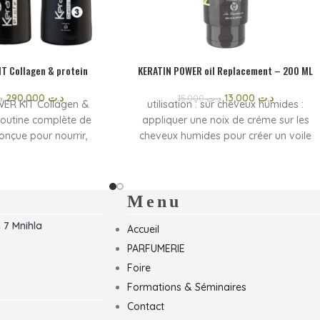
T Collagen & protein
KERATIN POWER oil Replacement – 200 ML
290,000
د.ت
13,000
د.ت
د
15,000
د.ت
ER KIT Collagen &
utilisation : sur cheveux humides :
 routine complète de
appliquer une noix de créme sur les
conçue pour nourrir,
cheveux humides pour créer un voile
aliser les cheveux. Sa
nourrissant de douceur et de brillance
e en collagène et en
comme protecteur :appliquer sur les
 à réparer la fibre
longueurs avant de sécher pour
ire les frisottis et
protéger contre la chaleur du séhoir .
Menu
uplesse des cheveux.
 7 Mnihla
Accueil
cheveux secs, abîmés
kit laisse les cheveux
PARFUMERIE
illants et plus faciles
Foire
oiffer.
Formations & Séminaires
Contact