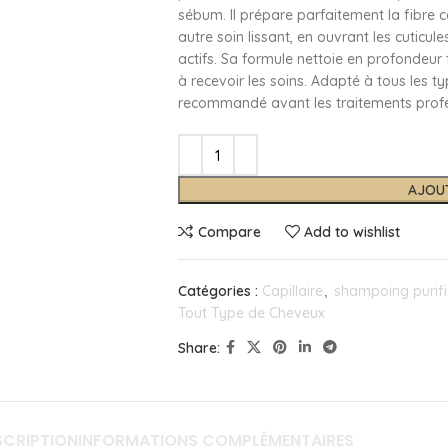
sébum. Il prépare parfaitement la fibre c
autre soin lissant, en ouvrant les cuticul
actifs. Sa formule nettoie en profondeur t
à recevoir les soins. Adapté à tous les ty
recommandé avant les traitements profe
AJOU
Compare
Add to wishlist
Catégories :
Capillaire
,
shampoing purifi
Tout Type de Cheveux
Share:
SCRIPTION
INFORMATIONS COMPLÉMENTAIRES