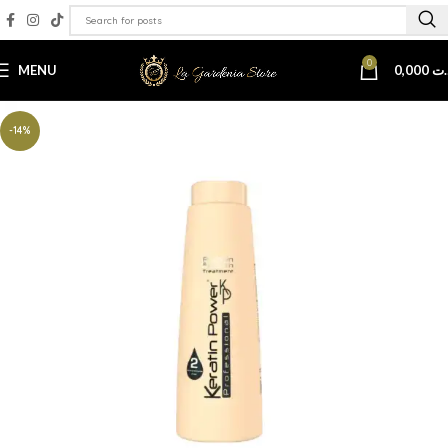
0
MENU
0,000
.ت
-14%