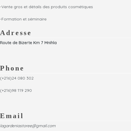
conditionnante de la kératine.
recevoir les soins. Adapté à
-Vente gros et détails des produits cosmétiques
il donne un véritable rituel
tous les types de cheveux, il est
relaxant et rééquilibrant.
particulièrement recommandé
-Formation et séminaire
ce masque est idéal pour lutter
avant les traitements
contre la pollution quotidienne.
professionnels.
Adresse
Route de Bizerte Km 7 Mnihla
Phone
(+216)24 080 302
(+216)98 119 290
Email
lagardeniastoree@gmail.com