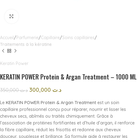
Click to enlarge
Accueil
Parfumerie
Capillaire
Soins capillaires
Traitements à la kératine
Keratin Power
KERATIN POWER Protein & Argan Treatment – 1000 ML
300,000
د.ت
350,000
د.ت
Le
KERATIN POWER Protein & Argan Treatment
est un soin
capillaire professionnel conçu pour réparer, nourrir et lisser les
cheveux secs, abîmés ou traités chimiquement. Grâce à
l’association de protéines fortifiantes et d’huile d’argan, il renforce
la fibre capillaire, réduit les frisottis et redonne aux cheveux
douceur, souplesse et brillance. Sa formule aide à restaurer les