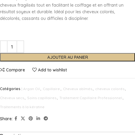
cheveux fragilisés tout en facilitant le coiffage et en offrant un
résultat soyeux et durable. Idéal pour les cheveux colorés,
décolorés, cassants ou difficiles à discipliner.
AJOUTER AU PANIER
Compare
Add to wishlist
Catégories :
Argan Oil
,
Capillaire
,
Cheveux abîmés
,
cheveux colorés
,
Cheveux secs
,
Soins capillaires
,
Traitement Capillaire Professionnel
,
Traitements à la kératine
Share: