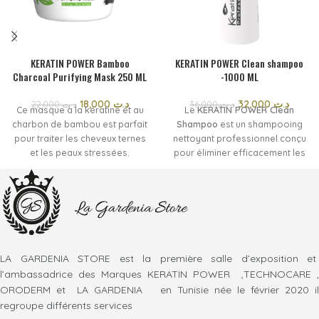
KERATIN POWER Bamboo
KERATIN POWER Clean shampoo
Charcoal Purifying Mask 250 ML
-1000 ML
18,000
د.ت
32,000
د.ت
22,000
د.ت
36,000
د.ت
Ce masque à la kératine et au
Le
KERATIN POWER Clean
charbon de bambou est parfait
Shampoo
est un shampooing
pour traiter les cheveux ternes
nettoyant professionnel conçu
et les peaux stressées.
pour éliminer efficacement les
sa recette active est riche en
impuretés, les résidus de
charbon végétal.
produits coiffants et l'excès de
réputé pour ses propriétés
sébum. Il prépare parfaitement
purifiantes et rééquilibrantes
la fibre capillaire avant un
reconnues pour la peau et les
traitement à la kératine ou tout
cheveux avec une action
autre soin lissant, en ouvrant
adjuvante active dans la
les cuticules pour favoriser une
LA GARDENIA STORE est la première salle d’exposition et
régulation de la formation
meilleure pénétration des
l’ambassadrice des Marques KERATIN POWER ,TECHNOCARE ,
excessive de sébum.
actifs. Sa formule nettoie en
ORODERM et LA GARDENIA en Tunisie née le février 2020 il
associée à l'action
profondeur tout en laissant les
regroupe différents services
restructurante et
cheveux frais, légers et prêts à