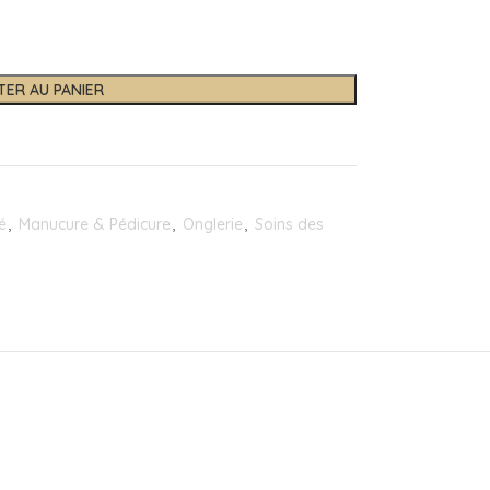
TER AU PANIER
é
,
Manucure & Pédicure
,
Onglerie
,
Soins des