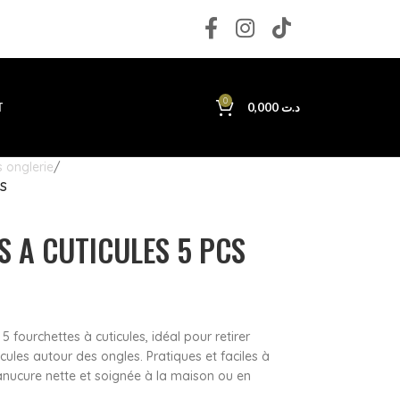
0
T
0,000
د.ت
 onglerie
CS
S A CUTICULES 5 PCS
 fourchettes à cuticules, idéal pour retirer
cules autour des ongles. Pratiques et faciles à
manucure nette et soignée à la maison ou en