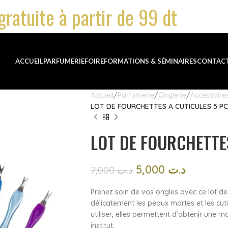
gratuite à partir de 99 dt
ACCUEIL
PARFUMERIE
FOIRE
FORMATIONS & SÉMINAIRES
CONTAC
Accueil
Parfumerie
Onglerie
Accessoires
LOT DE FOURCHETTES A CUTICULES 5 P
LOT DE FOURCHETTE
5,000
د.ت
7,000
د.ت
Prenez soin de vos ongles avec ce lot de 5
délicatement les peaux mortes et les cuti
utiliser, elles permettent d’obtenir une 
institut.