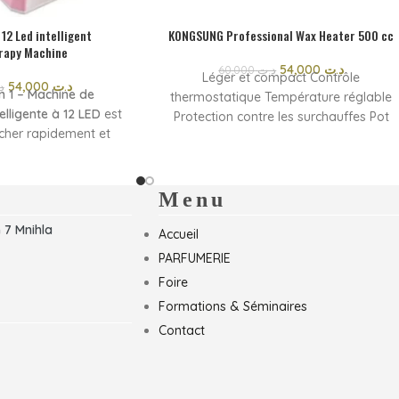
 12 Led intelligent
KONGSUNG Professional Wax Heater 500 cc
rapy Machine
54,000
د.ت
60,000
د.ت
Léger et compact Contrôle
54,000
د.ت
د
in 1 – Machine de
thermostatique Température réglable
elligente à 12 LED
est
Protection contre les surchauffes Pot
cher rapidement et
amovible avec poignée Couvercle
 les vernis semi-
transparent Parfait pour un usage
ls UV et gels LED.
professionnel ou personnel au spa
logie 2 en 1 et à ses
Menu
formance, elle assure
 7 Mnihla
on uniforme tout en
Accueil
ilisation simple et
PARFUMERIE
n format compact en
Foire
al aussi bien pour un
Formations & Séminaires
nnel que personnel.
Contact