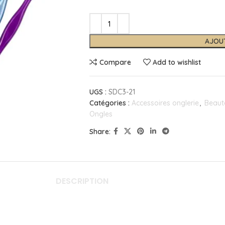
AJOU
Compare
Add to wishlist
UGS :
SDC3-21
Catégories :
Accessoires onglerie
,
Beaut
Ongles
Share:
DESCRIPTION