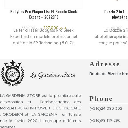
Babyliss Pro Plaque Liss Et Boucle Sleek
Dazzle 2 in 1 –
Expert – 2072EPE
photothe
297,000
د.ت
330,000
د.ت
60,000
.ت
Le fer à lisser Babyliss Pro Sleek
La
Dazzle 2 
Expert est un modèle professionnel
photothérapie int
doté de la
EP Technology 5.0
. Ce
conçue pour sé
procédé innovant consiste à créer une
efficacement
couche de particules métalliques
permanents, ge
micrométriques par électro-
Grâce à sa techno
Adresse
galvanisation. Grâce à cette
12 LED haute per
Route de Bizerte Km
technologie de pointe, le fer à lisser
une polymérisati
Babyliss Pro est un accessoire
offrant une ut
précieux pour réaliser un
lissage
confortable. So
parfait
, tout en respectant l’intégrité
fait un choix idé
LA GARDENIA STORE est la première salle
Phone
de la fibre capillaire. Le cheveu
usage professio
d’exposition et l’ambassadrice des
est
doux et brillant
, impeccablement
Marques KERATIN POWER ,TECHNOCARE
(+216)24 080 302
discipliné.
, ORODERM et LA GARDENIA en Tunisie
(+216)98 119 290
née le février 2020 il regroupe différents
services