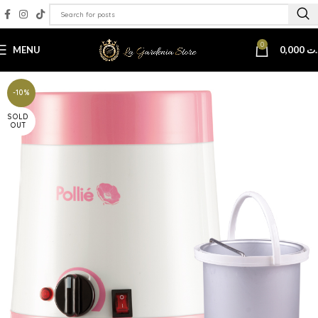
0
MENU
0,000
.ت
-10%
SOLD
OUT