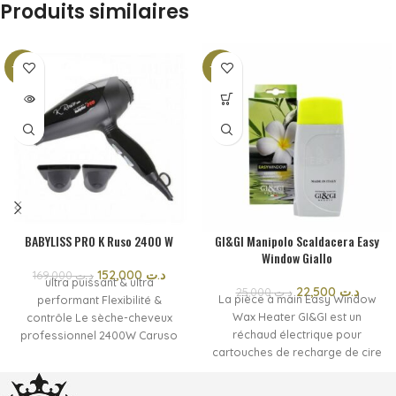
Produits similaires
-10%
-10%
SOLD
OUT
BABYLISS PRO K Ruso 2400 W
GI&GI Manipolo Scaldacera Easy
Window Giallo
152,000
د.ت
169,000
د.ت
ultra puissant & ultra
22,500
د.ت
25,000
د.ت
La pièce à main Easy Window
performant Flexibilité &
Wax Heater GI&GI est un
contrôle Le sèche-cheveux
réchaud électrique pour
professionnel 2400W Caruso
cartouches de recharge de cire
offre 6 niveaux de réglage de
de 100 ml. La forme
la température et de la vitesse
ergonomique et légère le rend
Une touche d’air froid + une