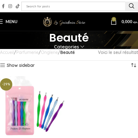
0
MENU
0,000
.ت
Beauté
Categories
Accueil
Parfumerie
Onglerie
Beauté
Voici le seul résultat
Show sidebar
-29%