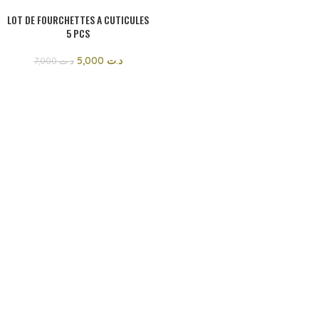
LOT DE FOURCHETTES A CUTICULES
5 PCS
5,000
د.ت
7,000
د.ت