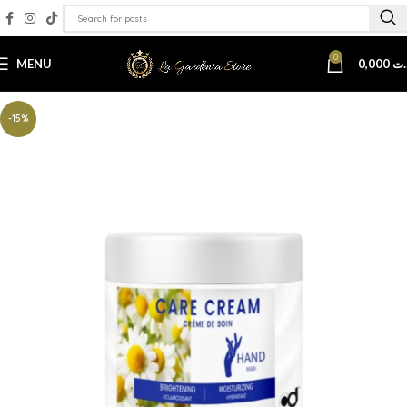
0
MENU
0,000
.ت
-15%