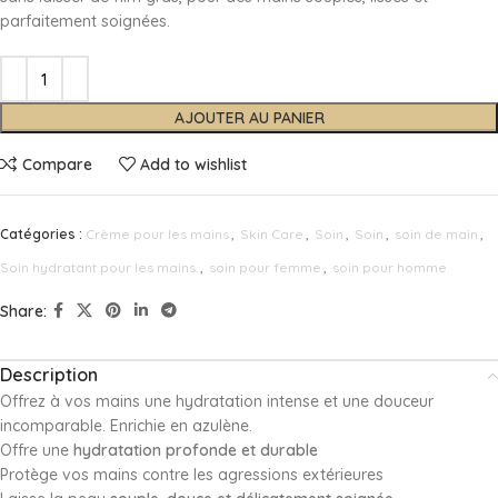
parfaitement soignées.
AJOUTER AU PANIER
Compare
Add to wishlist
Catégories :
Crème pour les mains
,
Skin Care
,
Soin
,
Soin
,
soin de main
,
Soin hydratant pour les mains.
,
soin pour femme
,
soin pour homme
Share:
Description
Offrez à vos mains une hydratation intense et une douceur
incomparable. Enrichie en azulène.
Offre une
hydratation profonde et durable
Protège vos mains contre les agressions extérieures