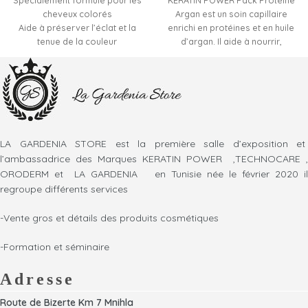
Spécialement formulé pour les
KERATIN POWER Pack Protéine
cheveux colorés
Argan est un soin capillaire
Aide à préserver l’éclat et la
enrichi en protéines et en huile
tenue de la couleur
d’argan. Il aide à nourrir,
Nourrit et répare la fibre
réparer et lisser les cheveux
capillaire
tout en leur apportant douceur,
Réduit les frisottis et améliore
brillance et vitalité.
la douceur
Apporte brillance et souplesse
aux cheveux
Format pratique 125 ML
LA GARDENIA STORE est la première salle d’exposition et
l’ambassadrice des Marques KERATIN POWER ,TECHNOCARE ,
ORODERM et LA GARDENIA en Tunisie née le février 2020 il
regroupe différents services
-Vente gros et détails des produits cosmétiques
-Formation et séminaire
Adresse
Route de Bizerte Km 7 Mnihla