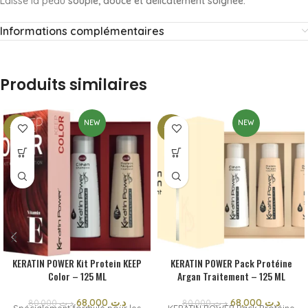
Laisse la peau
souple, douce et délicatement soignée.
Informations complémentaires
Produits similaires
NEW
NEW
-15%
-15%
KERATIN POWER Kit Protein KEEP
KERATIN POWER Pack Protéine
Color – 125 ML
Argan Traitement – 125 ML
68,000
د.ت
68,000
د.ت
80,000
د.ت
80,000
د.ت