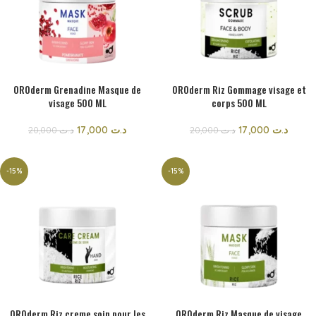
OROderm Grenadine Masque de
OROderm Riz Gommage visage et
visage 500 ML
corps 500 ML
17,000
د.ت
17,000
د.ت
20,000
د.ت
20,000
د.ت
-15%
-15%
OROderm Riz creme soin pour les
OROderm Riz Masque de visage