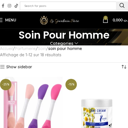
0
MENU
0,000
د.
Soin Pour Homme
Categories
Accueil
Parfumerie
Soin
soin pour homme
Affichage de 1–12 sur 18 résultats
Show sidebar
-25%
-15%