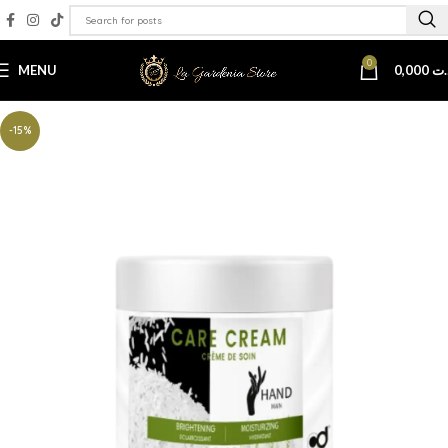
0
MENU
0,000
.ت
-15%