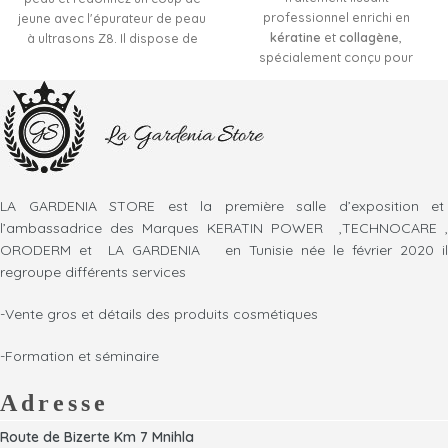
professionnel enrichi en
jeune avec l'épurateur de peau
kératine
et
collagène
,
à ultrasons Z8. Il dispose de
spécialement conçu pour
quatre modes réglables qui
discipliner les cheveux
nettoient, hydratent et
volumineux, secs et difficiles à
raffermissent la peau en
coiffer. Sa formule riche en
profondeur. Ce grattoir pour le
acides aminés aide à réduire
visage produit des vibrations à
les frisottis, à diminuer le
haute fréquence de 25 KHz pour
volume excessif et à renforcer
nettoyer votre peau de l'acné,
la fibre capillaire. Grâce au
des points noirs, des peaux
LA GARDENIA STORE est la première salle d’exposition et
collagène, les cheveux fins et
mortes, rend les nutriments
l’ambassadrice des Marques KERATIN POWER ,TECHNOCARE ,
fragiles retrouvent plus de
entièrement absorbés, vous
ORODERM et LA GARDENIA en Tunisie née le février 2020 il
résistance, de souplesse et de
aide à restaurer l'élasticité et
regroupe différents services
brillance. Idéal pour obtenir des
les rides fermes. La lame en
cheveux plus lisses, nourris et
acier inoxydable anti-allergique
-Vente gros et détails des produits cosmétiques
faciles à coiffer tout en
convient à tous les types de
préservant leur aspect naturel.
peau car elle ne provoque
-Formation et séminaire
aucune réaction.
Adresse
Route de Bizerte Km 7 Mnihla