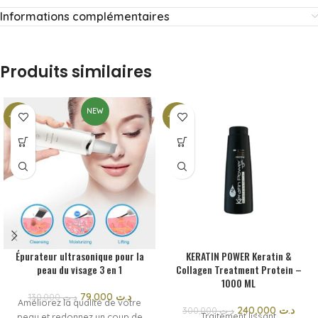
Informations complémentaires
Produits similaires
NEW
-39%
-20%
Épurateur ultrasonique pour la
KERATIN POWER Keratin &
peau du visage 3 en 1
Collagen Treatment Protein –
1000 ML
79,000
د.ت
130,000
د.ت
Améliorez la qualité de votre
240,000
د.ت
300,000
د.ت
Traitement lissant
peau et redonnez un coup de