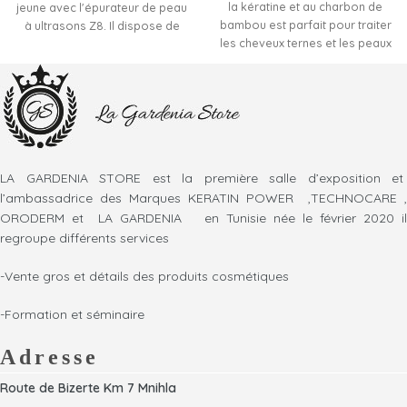
la kératine et au charbon de
jeune avec l'épurateur de peau
bambou est parfait pour traiter
à ultrasons Z8. Il dispose de
les cheveux ternes et les peaux
quatre modes réglables qui
stressées.
nettoient, hydratent et
sa recette active est riche en
raffermissent la peau en
charbon végétal.
profondeur. Ce grattoir pour le
réputé pour ses propriétés
visage produit des vibrations à
purifiantes et rééquilibrâtes
haute fréquence de 25 KHz pour
reconnues pour la peau et les
nettoyer votre peau de l'acné,
cheveux avec une action
des points noirs, des peaux
LA GARDENIA STORE est la première salle d’exposition et
adjuvante active dans la
mortes, rend les nutriments
l’ambassadrice des Marques KERATIN POWER ,TECHNOCARE ,
régulation de la formation
entièrement absorbés, vous
ORODERM et LA GARDENIA en Tunisie née le février 2020 il
excessive de sébum.
aide à restaurer l'élasticité et
regroupe différents services
associée à l'action
les rides fermes. La lame en
restructurant et conditionnant
acier inoxydable anti-allergique
-Vente gros et détails des produits cosmétiques
de la kératine.
convient à tous les types de
il donne un véritable rituel
peau car elle ne provoque
-Formation et séminaire
relaxant et rééquilibrant.
aucune réaction.
Ce pack est idéal pour lutter
contre la pollution quotidienne.
Adresse
Route de Bizerte Km 7 Mnihla