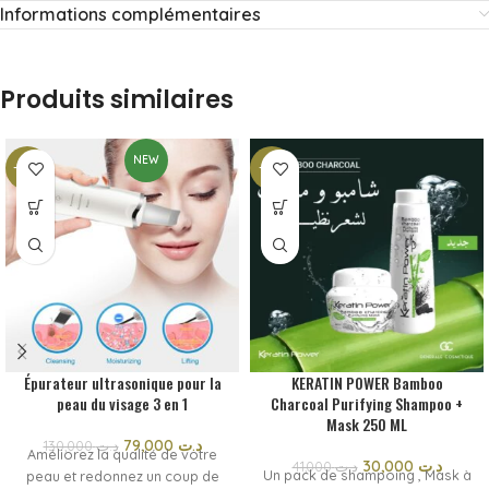
Informations complémentaires
Produits similaires
NEW
-39%
-27%
Épurateur ultrasonique pour la
KERATIN POWER Bamboo
peau du visage 3 en 1
Charcoal Purifying Shampoo +
Mask 250 ML
79,000
د.ت
130,000
د.ت
Améliorez la qualité de votre
30,000
د.ت
41,000
د.ت
Un pack de shampoing , Mask à
peau et redonnez un coup de