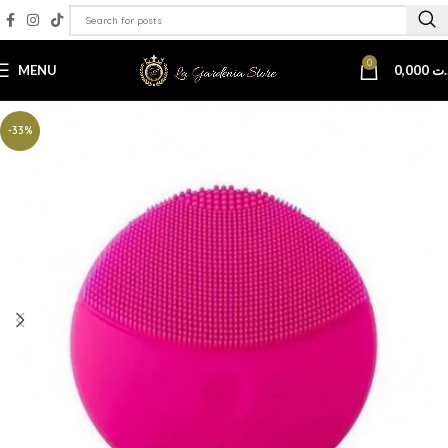
0
MENU
0,000
.ت
-33%