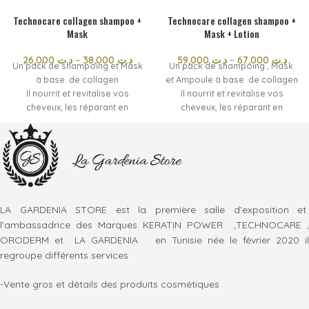
Technocare collagen shampoo +
Technocare collagen shampoo +
Mask
Mask + Lotion
26,000
د.ت
–
38,000
د.ت
59,000
د.ت
–
67,000
د.ت
Un pack de shampoing et Mask
Un pack de shampoing , Mask
à base de collagen
et Ampoule à base de collagen
Il nourrit et revitalise vos
Il nourrit et revitalise vos
cheveux, les réparant en
cheveux, les réparant en
profondeur pour une brillance
profondeur pour une brillance
éclatante.
éclatante.
Augmente l'effet soie de vos
Augmente l'effet soie de vos
cheveux.
cheveux.
Adapté aux cheveux secs et
Adapté aux cheveux secs et
sensibles , sans sulfate ni
sensibles , sans sulfate ni
parabène.
parabène.
LA GARDENIA STORE est la première salle d’exposition et
Enrichi en agents hydratants et
Enrichi en agents hydratants et
l’ambassadrice des Marques KERATIN POWER ,TECHNOCARE ,
revitalisants, notre Mask nourrit
revitalisants, notre Mask nourrit
ORODERM et LA GARDENIA en Tunisie née le février 2020 il
en profondeur chaque mèche,
en profondeur chaque mèche,
regroupe différents services
laissant vos cheveux doux,
laissant vos cheveux doux,
soyeux et pleins de vitalité
soyeux et pleins de vitalité
-Vente gros et détails des produits cosmétiques