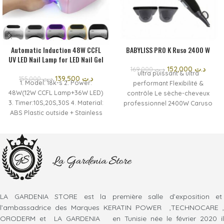
Automatic Induction 48W CCFL
BABYLISS PRO K Ruso 2400 W
UV LED Nail Lamp for LED Nail Gel
152,000
د.ت
169,000
د.ت
ultra puissant & ultra
139,500
د.ت
155,000
د.ت
1. Model: 18k-s 2. Power:
performant Flexibilité &
48W(12W CCFL Lamp+36W LED)
contrôle Le sèche-cheveux
3. Timer:10S,20S,30S 4. Material:
professionnel 2400W Caruso
ABS Plastic outside + Stainless
offre 6 niveaux de réglage de
Steel inner 5. Package:
la température et de la vitesse
1pc/Colored box
Une touche d’air froid + une
position fixe pour un air froid
continu et une parfaite fixation
et tenue du résultat
LA GARDENIA STORE est la première salle d’exposition et
l’ambassadrice des Marques KERATIN POWER ,TECHNOCARE ,
ORODERM et LA GARDENIA en Tunisie née le février 2020 il