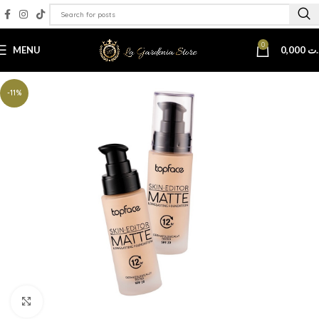
0
MENU
0,000
.ت
-11%
Click to enlarge