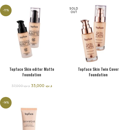
SOLD
-11%
OUT
Topface Skin editor Matte
Topface Skin Twin Cover
Foundation
Foundation
33,000
د.ت
37,000
د.ت
-14%