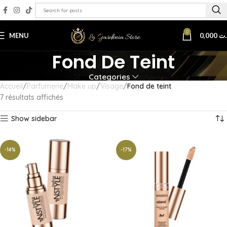
0
MENU
0,000
.ت
Fond De Teint
Categories
Accueil
Parfumerie
Make up
Visage
Fond de teint
7 résultats affichés
Show sidebar
-14%
-17%