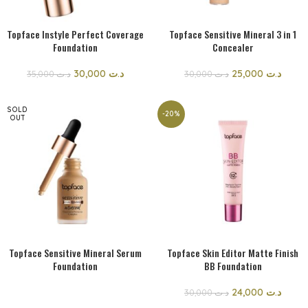
Topface Instyle Perfect Coverage
Topface Sensitive Mineral 3 in 1
Foundation
Concealer
30,000
د.ت
25,000
د.ت
35,000
د.ت
30,000
د.ت
SOLD
-20%
OUT
Topface Sensitive Mineral Serum
Topface Skin Editor Matte Finish
Foundation
BB Foundation
24,000
د.ت
30,000
د.ت