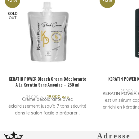
-21%
-12%
SOLD
OUT
KERATIN POWER Bleach Cream Décolorante
KERATIN POWER K
A La Keratin Sans Amoniac – 250 ml
25,000
.ت
KERATIN POWER K
19,000
د.ت
24,000
د.ت
Crème décolorante avec
est un sérum cap
éclaircissement jusqu'à 7 tons sécurité
enrichi en kérati
dans le salon facile a préparer .
en profondeur le
Rapide a appliquer un maximum de
fragilisés. Il lis
respect du cheveux .
réduit les fris
Crème décolorante avec
brillance inte
Adresse