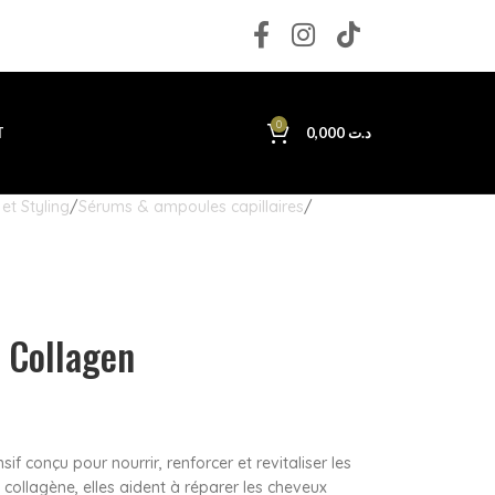
0
T
0,000
د.ت
et Styling
Sérums & ampoules capillaires
 Collagen
sif conçu pour nourrir, renforcer et revitaliser les
 collagène, elles aident à réparer les cheveux