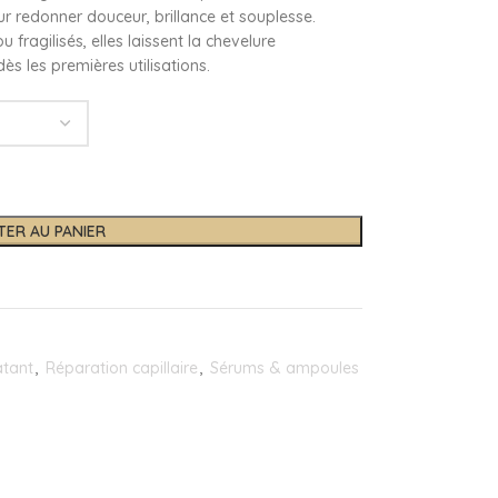
eur redonner douceur, brillance et souplesse.
 fragilisés, elles laissent la chevelure
dès les premières utilisations.
TER AU PANIER
atant
,
Réparation capillaire
,
Sérums & ampoules