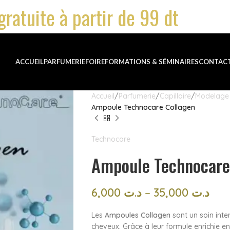
gratuite à partir de 99 dt
ACCUEIL
PARFUMERIE
FOIRE
FORMATIONS & SÉMINAIRES
CONTAC
Accueil
Parfumerie
Capillaire
Modelage 
Ampoule Technocare Collagen
Technocare
Ampoule Technocare
6,000
د.ت
–
35,000
د.ت
Les
Ampoules Collagen
sont un soin inten
cheveux. Grâce à leur formule enrichie en