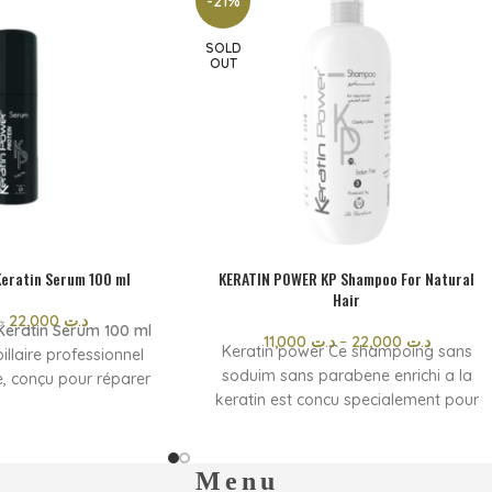
-21%
SOLD
OUT
eratin Serum 100 ml
KERATIN POWER KP Shampoo For Natural
Hair
22,000
د.ت
د
eratin Serum 100 ml
11,000
د.ت
–
22,000
د.ت
Keratin power Ce shampoing sans
illaire professionnel
soduim sans parabene enrichi a la
ne, conçu pour réparer
keratin est concu specialement pour
s cheveux abîmés et
balancer le niveau naturel du
se la fibre capillaire,
PH.formule equilibree pour cheveux
ottis et apporte une
normaux
nse dès la première
Menu