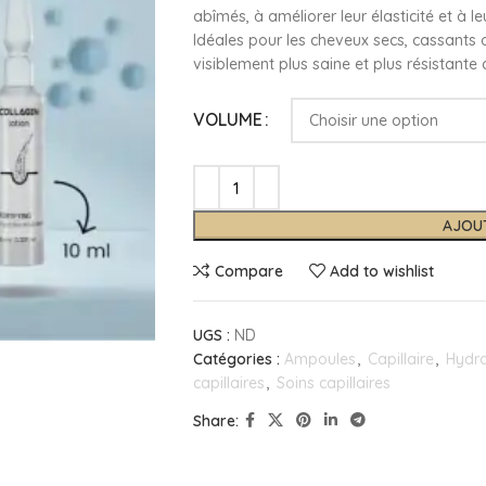
abîmés, à améliorer leur élasticité et à l
Idéales pour les cheveux secs, cassants ou
visiblement plus saine et plus résistante 
VOLUME
AJOU
Compare
Add to wishlist
UGS :
ND
Catégories :
Ampoules
,
Capillaire
,
Hydr
capillaires
,
Soins capillaires
Share: