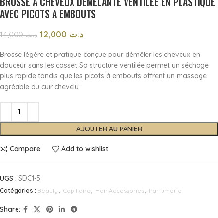
BROSSE A CHEVEUX DEMELANTE VENTILEE EN PLASTIQUE
AVEC PICOTS A EMBOUTS
12,000
د.ت
14,000
د.ت
Brosse légère et pratique conçue pour démêler les cheveux en
douceur sans les casser. Sa structure ventilée permet un séchage
plus rapide tandis que les picots à embouts offrent un massage
agréable du cuir chevelu.
AJOUTER AU PANIER
Compare
Add to wishlist
UGS :
SDC1-5
Catégories :
Beauty
,
Capillaire
,
Hair Accessories
,
Parfumerie
Share: