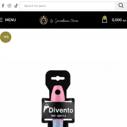
0
MENU
0,000
.ت
-14%