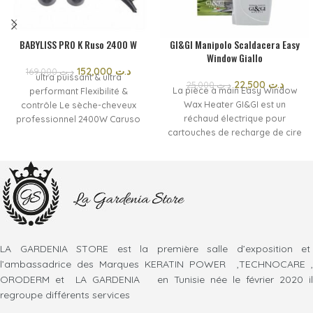
BABYLISS PRO K Ruso 2400 W
GI&GI Manipolo Scaldacera Easy
Window Giallo
152,000
د.ت
169,000
د.ت
ultra puissant & ultra
22,500
د.ت
25,000
د.ت
La pièce à main Easy Window
performant Flexibilité &
Wax Heater GI&GI est un
contrôle Le sèche-cheveux
réchaud électrique pour
professionnel 2400W Caruso
cartouches de recharge de cire
offre 6 niveaux de réglage de
de 100 ml. La forme
la température et de la vitesse
ergonomique et légère le rend
Une touche d’air froid + une
facile à manipuler et pratique à
position fixe pour un air froid
utiliser. Convient également à un
continu et une parfaite fixation
usage professionnel, il
et tenue du résultat
maintient la température
constante de la cire pendant
l'épilation
LA GARDENIA STORE est la première salle d’exposition et
l’ambassadrice des Marques KERATIN POWER ,TECHNOCARE ,
ORODERM et LA GARDENIA en Tunisie née le février 2020 il
regroupe différents services